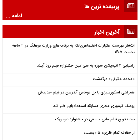
پربیننده ترین ها
ادامه ...
آخرین اخبار
انتشار فهرست اعتبارات اختصاص‌یافته به برنامه‌های وزارت فرهنگ در ۴ ماهه
نخست ۱۴۰۵
راهیابی ۲ انیمیشن سوره به سی‌امین جشنواره فیلم رود آیلند
«محمد حقیقی» درگذشت
همراهی اسکورسیزی با پل توماس ٱندرسن در فیلم جدیدش
یوسف تیموری مجری مسابقه استعدادیابی طنز شد
جدیدترین فیلم مانی حقیقی در جشنواره نیویورک
از «غلاف تمام فلزی» تا «پست»