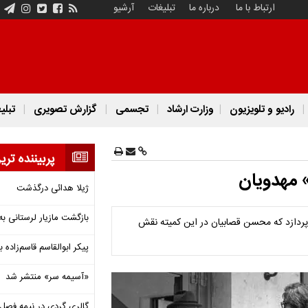
ارتباط با ما
درباره ما
تبلیغات
آرشیو
رادیو و تلویزیون
وزارت ارشاد
تجسمی
گزارش تصویری
تبلی
پربیننده تری
» مهدویان
ژیلا هدائی درگذشت
بازگشت مازیار لرستانی به
ردازد که محسن قصابیان در این کمیته نقش
پیکر ابوالقاسم قاسم‌زاده
«آسیمه سر» منتشر شد
گالری گردی در نیمه فصل 