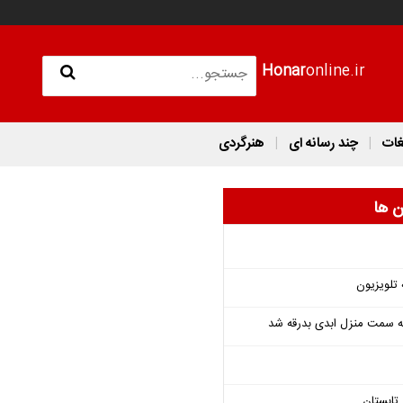
Honar
online.ir
غات
چند رسانه ای
هنرگردی
ن ها
 تلویزیون
 به سمت منزل ابدی بدرقه شد
تابستان