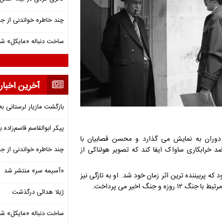
چند خاطره خواندنی از ج
ساخت دنباله «مایکل» ش
آخرین اخبار
بازگشت مازیار لرستانی به
پیکر ابوالقاسم قاسم‌زاده
 دوران به نمایش می گذارد و محسن قصابیان با
 خرابکاری ساواک ایفا کند که تصویر هولناکی از
چند خاطره خواندنی از ج
«آسیمه سر» منتشر شد
 پربیننده ترین اثر زمان خود شد. او به تازگی نیز
گ اخیر می پرداخت.
ژیلا هدائی درگذشت
ساخت دنباله «مایکل» ش