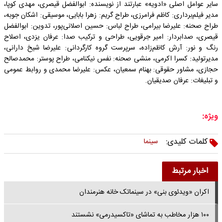
سایر عوامل اصلی «ادویه» عبارتند از نویسنده: ابوالفضل قیصری، مهدی کوپا،
مدیر فیلم‌برداری: کاظم فرامرزی، طراح گریم: زهرا بابایی، موسیقی: اشکان جوبه،
طراح صحنه: علیرضا بیرامی، طراح لباس: حسین اصلانی‌پور، تدوین: ابوالفضل
قیصری، صدابردار: امیر جرقویی، طراحی و ترکیب صدا: عرفان یزدی، اصلاح
رنگ و نور: آرش کاظم‌زاده، سرپرست گروه کارگردانی: علیرضا شیخ دارانی،
مدیرتولید: کسرا اکرمی، منشی صحنه: نفس نیکنامی، طراح پوستر: محمدصالح
حجازی، مشاور حقوقی: بهنام سمعیان، عکس: علیرضا محمدی و روابط عمومی
و تبلیغات: عرفان صدیقیان.
ویژه:
کلمات کلیدی:
سینما
اخبار مرتبط
اکران «ویدئوی بنی» در سینماتک خانه هنرمندان
۱۰۰ هزار مخاطب به تماشای «تاکسیدرمی» نشستند