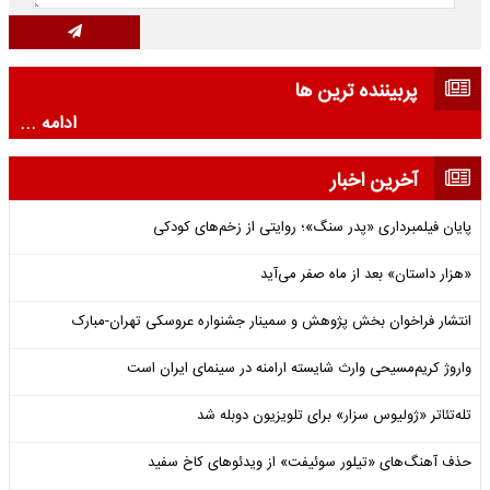
پربیننده ترین ها
ادامه ...
آخرین اخبار
پایان فیلمبرداری «پدر سنگ»؛ روایتی از زخم‌های کودکی
«هزار داستان» بعد از ماه صفر می‌آید
انتشار فراخوان بخش پژوهش و سمینار جشنواره عروسکی تهران-مبارک
واروژ کریم‌مسیحی وارث شایسته ارامنه در سینمای ایران است
تله‌تئاتر «ژولیوس سزار» برای تلویزیون دوبله شد
حذف آهنگ‌های «تیلور سوئیفت» از ویدئوهای کاخ سفید