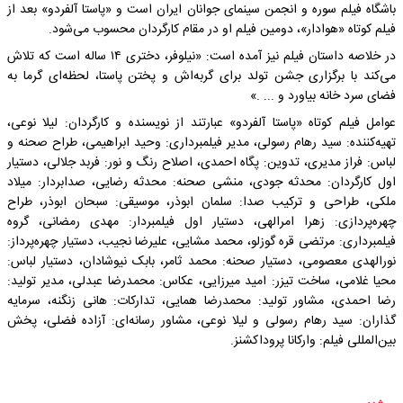
باشگاه فیلم سوره و انجمن سینمای جوانان ایران است و «پاستا آلفردو» بعد از
فیلم کوتاه «هوادار»، دومین فیلم او در مقام کارگردان محسوب می‌شود.
در خلاصه داستان فیلم نیز آمده است: «نیلوفر، دختری ۱۴ ساله‌ است که تلاش
می‌کند با برگزاری جشن تولد برای گربه‌اش و پختن پاستا، لحظه‌ای گرما به
فضای سرد خانه بیاورد و ... .»
عوامل فیلم کوتاه «پاستا آلفردو» عبارتند از نویسنده و کارگردان: لیلا نوعی،
تهیه‌کننده: سید رهام رسولی، مدیر فیلمبرداری: وحید ابراهیمی، طراح صحنه و
لباس: فراز مدیری، تدوین: پگاه احمدی، اصلاح رنگ و نور: فربد جلالی، دستیار
اول کارگردان: محدثه جودی، منشی صحنه: محدثه رضایی، صدابردار: میلاد
ملکی، طراحی و ترکیب صدا: سلمان ابوذر، موسیقی: سبحان ابوذر، طراح
چهره‌پردازی: زهرا امرالهی، دستیار اول فیلمبردار: مهدی رمضانی، گروه
فیلمبرداری: مرتضی قره گوزلو، محمد مشایی، علیرضا نجیب، دستیار چهره‌پرداز:
نورالهدی معصومی، دستیار صحنه: محمد ثامر، بابک نیوشادان، دستیار لباس:
محیا غلامی، ساخت تیزر: امید میرزایی، عکاس: محمدرضا عبدلی، مدیر تولید:
رضا احمدی، مشاور تولید: محمدرضا همایی، تدارکات: هانی زنگنه، سرمایه
گذاران: سید رهام رسولی و لیلا نوعی، مشاور رسانه‌ای: آزاده فضلی، پخش
بین‌المللی فیلم: وارکانا پروداکشنز.