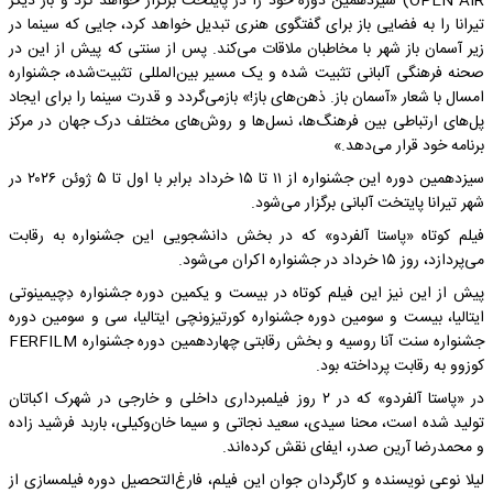
OPEN AIR) سیزدهمین دوره خود را در پایتخت برگزار خواهد کرد و بار دیگر
تیرانا را به فضایی باز برای گفتگوی هنری تبدیل خواهد کرد، جایی که سینما در
زیر آسمان باز شهر با مخاطبان ملاقات می‌کند. پس از سنتی که پیش از این در
صحنه فرهنگی آلبانی تثبیت شده و یک مسیر بین‌المللی تثبیت‌شده، جشنواره
امسال با شعار «آسمان باز. ذهن‌های باز!» بازمی‌گردد و قدرت سینما را برای ایجاد
پل‌های ارتباطی بین فرهنگ‌ها، نسل‌ها و روش‌های مختلف درک جهان در مرکز
برنامه خود قرار می‌دهد.»
سیزدهمین دوره این جشنواره از ۱۱ تا ۱۵ خرداد برابر با اول تا ۵ ژوئن ۲۰۲۶ در
شهر تیرانا پایتخت آلبانی برگزار می‌شود.
فیلم کوتاه «پاستا آلفردو» که در بخش دانشجویی این جشنواره به رقابت
می‌پردازد، روز ۱۵ خرداد در جشنواره اکران می‌شود.
پیش از این نیز این فیلم کوتاه در بیست‌ و یکمین دوره جشنواره دِچیمینوتی
ایتالیا، بیست‌ و سومین دوره جشنواره کورتیزونچی ایتالیا، سی‌ و سومین دوره
جشنواره سنت آنا روسیه و بخش رقابتی چهاردهمین دوره جشنواره FERFILM
کوزوو به رقابت پرداخته بود.
در «پاستا آلفردو» که در ۲ روز فیلمبرداری داخلی و خارجی در شهرک اکباتان
تولید شده است، محنا سیدی، سعید نجاتی و سیما خان‌وکیلی، باربد فرشید زاده
و محمدرضا آرین صدر، ایفای نقش کرده‌اند.
لیلا نوعی نویسنده و کارگردان جوان این فیلم، فارغ‌التحصیل دوره فیلمسازی از