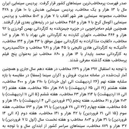
صدر فهرست پرمخاطب‌ترین سینماهای کشور قرار گرفت. پردیس سینمایی ایران
مال با ۱۳ هزار و یک مخاطب، پردیس سینمایی هدیش با ۱۰ هزار و ۴۲۸
مخاطب، مجموعه سینمایی هنر شهر آفتاب با ۷ هزار و ۵۰۲ مخاطب و پردیس
سینمایی اکومال کرج با ۷ هزار و ۴۵۶ مخاطب نیز در رتبه‌های بعدی قرار گرفتند.
همچنین فیلم «ماجراجویی در جزیره جیمزباند» به کارگردانی بهمن گودرزی با ۹۲
هزار و ۴۶۶ مخاطب، «تهران کنارت» به کارگردانی علی بهراد با ۷۱ هزار و ۱۰۲
مخاطب، «کفایت مذاکرات» به کارگردانی سهیل موفق با ۴۳ هزار و ۱۴۴ مخاطب،
«آنتیک» به کارگردانی هادی نائیجی با ۴۵ هزار و ۹۶۱ مخاطب و «تاکسیدرمی»
به کارگردانی محمد پایدار با ۱۴ هزار و ۸۶۰ مخاطب نیز به‌عنوان پنج فیلم
پرمخاطب هفته گذشته معرفی شدند.
با توجه به استقبال ۲۹۷ هزار و ۲۳۹ مخاطب در هفته دهم سال جاری و همچنین
آمار ثبت‌شده در سامانه مدیرت فروش و اکران سینما (سمفا) در مقایسه با بازه
مشابه هفته نهم (۲۶ اردیبهشت الی اول خرداد) با ۲۷۰ هزار و ۴۰۰ مخاطب،
هفته هشتم (۱۹ الی ۲۵ اردیبهشت) با ۲۰۹ هزار ۷۵۰ مخاطب، هفته هفتم (۱۲
الی ۱۸ اردیبهشت) با ۲۱۴ هزار ۶۳ مخاطب، هفته ششم (۵ الی ۱۱ اردیبهشت) با
۲۰۳ هزار و ۶۱ مخاطب، هفته پنجم (۲۹ فروردین الی ۴ اردیبهشت) با ۱۴۰ هزار و
۵۵ مخاطب، هفته چهارم (۲۲ الی ۲۸ فروردین) با ۷۹ هزار و ۱۶۳ مخاطب، هفته
سوم (۱۵ الی ۲۱ فروردین) با ۴۲ هزار و ۱۴۱ مخاطب، هفته دوم (۸ الی ۱۴
فروردین) با ۳۱ هزار و ۸۰۳ مخاطب و هفته نخست سال (اول تا ۷ فروردین) با
۳۷ هزار و ۸۷۹ مخاطب، سینماهای سراسر کشور از ابتدای سال و با توجه به