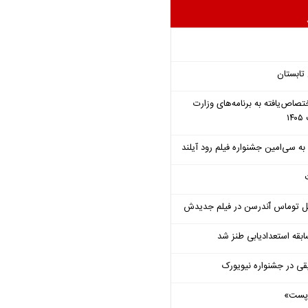
تابستان
تصاص‌یافته به برنامه‌های وزارت
ل توماس ٱندرسن در فیلم جدیدش
قه استعدادیابی طنز شد
قی در جشنواره نیویورک
 «پست»