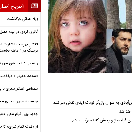
آخرین اخبار
ژیلا هدائی درگذشت
گالری گردی در نیمه فصل 
انتشار فهرست اعتبارات اخ
فرهنگ در ۴ ماهه نخست ۱۴۰۵
راهیابی ۲ انیمیشن سوره به سی‌امین جشنواره فیلم رود آیلند
«محمد حقیقی» درگذشت
همراهی اسکورسیزی با پ
یوسف تیموری مجری مساب
‌آبادی
به عنوان بازیگر کودک ایفای نقش می‌کنند.
واهد شد.
جدیدترین فیلم مانی حقی
ان
فیلمساز و پخش کننده ترک است.
از «غلاف تمام فلزی» تا