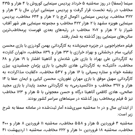
سینما (سمفا) در روز سه‌شنبه ۵ خرداد پردیس سینمایی کوروش با ۴ هزار و ۴۳۵
مخاطب در رتبه نخست قرار گرفت و پردیس سینمایی ایران مال با ۳ هزار و
۳۲۲ مخاطب، پردیس سینمایی اکومال کرج با ۲ هزار و ۶۴۴ مخاطب، پردیس
سینمایی هویزه مشهد با ۲ هزار ۴۲۲ مخاطب و مجموعه سینمایی هنر شهر آفتاب
شیراز با ۲ هزار و ۲۰۷ مخاطب در رتبه‌های بعدی فهرست پرمخاطب‌ترین
سالن‌های سینمایی روز گذشته به شمار رفتند.
فیلم «ماجراجویی در جزیره جیمزباند» به کارگردانی بهمن گودرزی با بازی محسن
کیایی، سام درخشانی و بهراد خرازی با ۳۳ هزار و ۸۳۹ مخاطب، «تهران کنارت»
به کارگردانی علی بهراد با بازی علی شادمان و آناهیتا افشار با ۱۹ هزار و ۶۸
مخاطب، «آنتیک» به کارگردانی هادی نائیجی با بازی پژمان جمشیدی، بیژن
بنفشه خواه و ستاره پسیانی با ۱۶ هزار و ۵۴۷ مخاطب، «کفایت مذاکرات» به
کارگردانی سهیل موفق با بازی مهران غفوریان، محسن کیایی و ایمان صفا با ۱۴
هزار و ۳۹۷ مخاطب و «تاکسیدرمی» به کارگردانی محمد پایدار با بازی مجید
صالحی، هادی کاظمی آناهیتا درگاه و حسن معجونی با ۵ هزار و ۱۲۳ مخاطب
نیز ۵ فیلم پرمخاطب روز گذشته در سینماهای سراسر کشور بودند.
از ابتدای سال و در ۱۰ سه‌شنبه سپری‌شده آمار ثبت‌شده در سامانه سمفا به شرح
زیر است:
سه‌شنبه ۴ فروردین ۵ هزار و ۵۵۸ مخاطب، سه‌شنبه ۱۱ فروردین ۸ هزار و ۴۰۰
مخاطب، سه‌شنبه ۱۸ فروردین ۱۰ هزار و ۲۲۲ مخاطب، سه‌شنبه ۱ اردیبهشت ۴۱