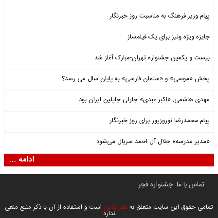
پیام وزیر فرهنگ به مناسبت روز خبرنگار
جایزه ویژه ونیز برای یک فیلم‌ساز
بیست و یکمین جشنواره تهران-مبارک آغاز شد
پخش «موسی» و «سلمان فارسی» به پایان سال می رسد؟
مهدی هاشمی: «اکبر عبدی» چارلی چاپلینِ ایران بود
پیام محمدرضا نوروزپور برای روز خبرنگار
«مدیر مدرسه» جلال آل احمد سریال می‌شود
ادامه ...
تماس با ما
جشنواره فجر
تمامی حقوق این سایت متعلق به
هنرآنلاین
است و استفاده از آن با ذکر منبع منعی
ندارد