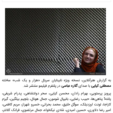
به گزارش هنرآنلاین، نسخه ویژه نابینایان سریال «هزار و یک شب» ساخته
مصطفی کیایی
با صدای
گلاره عباسی
در پلتفرم فیلیمو منتشر شد.
پرویز پرستویی، بهرام رادان، محسن کیایی، سحر دولتشاهی، پدرام شریفی،
پانته‌آ پناهی‌ها، حبیب رضایی، بانیپال شومون، جمال هونال، بلچیم بیلگین، گیزم
کاراجا، لونت اوزدیلک، سوگل خلیق، محمد بحرانی، خسرو شهراز، مریم کاظمی،
امیر رضا دلاوری، حسین امیدی، شادی نیکخواه، جمال مرتضوی، فرانک کلانتر،