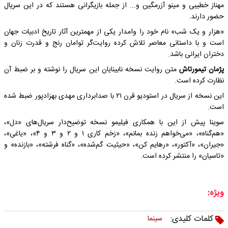
مهناز خطیبی و مینو آزرمگین و... از جمله بازیگرانی هستند که در این سریال
حضور دارند.
«هزار و یک شب» نام خود را وامدار یکی از مهمترین آثار تاریخ ادبیات جهان
است و با داستانی معاصر تلاش کرده روایت‌گر توامان رنج و قدرت زنان و
دختران ایرانی باشد.
پژمان تیمورتاش
متن روایت نسخه نابینایان این سریال را نوشته و بر ضبط آن
نظارت کرده است.
این نسخه از سریال در استودیو قرن ۲۱ با صدابرداری مهدی بهزادپور ضبط شده
است.
سوینا پیش از این با همکاری فیلیمو نسخه توضیح‌دار سریال‌های «دل»،
«هم‌گناه»، «می‌خواهم زنده بمانم»، «زخم کاری ۱ و ۲ و ۳ و ۴»، «یاغی»،
«جیران»، «آکتور»، «رهایم کن»، «حیثیت گم‌شده»، «گناه فرشته»، «بازنده» و
«تاسیان» را منتشر کرده است.
ویژه:
کلمات کلیدی:
سینما