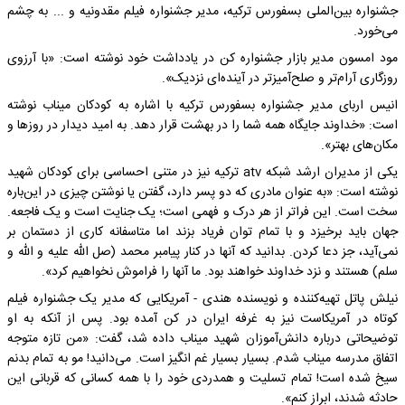
جشنواره بین‌الملی بسفورس ترکیه، مدیر جشنواره فیلم مقدونیه و ... به چشم
می‌خورد.
مود امسون مدیر بازار جشنواره کن در یادداشت خود نوشته است: «با آرزوی
روزگاری آرام‌تر و صلح‌آمیزتر در آینده‌ای نزدیک».
انیس اربای مدیر جشنواره بسفورس ترکیه با اشاره به کودکان میناب نوشته
است: «خداوند جایگاه همه شما را در بهشت قرار دهد. به امید دیدار در روزها و
مکان‌های بهتر».
یکی از مدیران ارشد شبکه atv ترکیه نیز در متنی احساسی برای کودکان شهید
نوشته است: «به عنوان مادری که دو پسر دارد، گفتن یا نوشتن چیزی در این‌باره
سخت است. این فراتر از هر درک و فهمی است؛ یک جنایت است و یک فاجعه.
جهان باید برخیزد و با تمام توان فریاد بزند اما متاسفانه کاری از دستمان بر
نمی‌آید، جز دعا کردن. بدانید که آنها در کنار پیامبر محمد (صل الله علیه و الله و
سلم) هستند و نزد خداوند خواهند بود. ما آنها را فراموش نخواهیم کرد».
نیلش پاتل تهیه‌کننده و نویسنده هندی - آمریکایی که مدیر یک جشنواره فیلم
کوتاه در آمریکاست نیز به غرفه ایران در کن آمده بود. پس از آنکه به او
توضیحاتی درباره دانش‌آموزان شهید میناب داده شد، گفت: «من تازه متوجه
اتفاق مدرسه میناب شدم. بسیار بسیار غم انگیز است. می‌دانید! مو به تمام بدنم
سیخ شده است! تمام تسلیت و همدردی خود را با همه کسانی که قربانی این
حادثه شدند، ابراز کنم».