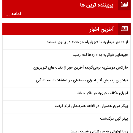
پربیننده ترین ها
ادامه ...
آخرین اخبار
از «عمق میدان» تا «چهارراه حوادث» در پاتوق مستند
«بیضایی‌خوانی» به «اژدهاک» رسید
«آژانس دوستی» برمی‌گردد؛ آخرین خبر از دنباله‌های تلویزیون
فراخوان پذیرش آثار اجرای صحنه‌ای در تماشاخانه صحنه آبی
اجرای «کافه نادری» در تالار حافظ
پیکر مریم همتیان در قطعه هنرمندان آرام گرفت
پیتر گیل درگذشت
رویا نونهالی به «روشنایی شب» رسید