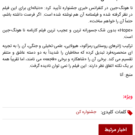
نا هونگ-جین در کنفرانس خبری جشنواره تأیید کرد: «دنباله‌ای برای این فیلم
در نظر گرفته شده و فیلمنامه آن هم نوشته شده است. اگر فرصت داشته باشم،
حتماً آن را خواهم ساخت».
«Hope» بدون شک جسورانه ترین و عجیب ترین فیلم کارنامه نا هونگ-جین
است.
ترکیب ژانرهای روستایی-رمزآلود، هیولایی، علمی-تخیلی و جنگی، آن را به تجربه
ای منحصربه‌فرد تبدیل کرده که مخاطبان را شدیداً به دو دسته عاشق و متنفر
تقسیم می کند. برخی آن را «شاهکار» و برخی «فاجعه» می نامند، اما تقریباً همه
بر یک نکته اتفاق نظر دارند: این فیلم را نمی توان نادیده گرفت.
منبع: آنا
ویژه:
کلمات کلیدی:
جشنواره کن
اخبار مرتبط