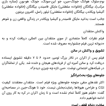
بوم-سئوک هوانگ جونگ-مین، جو این-سونگ، جونگ هو-یون (ستاره بازی
مرکب)، بیگانگان (خانواده سلطنتی) مایکل فاسبندر، بیگانگان (خانواده سلطنتی)
آلیشیا ویکاندر، بیگانگان (خانواده سلطنتی) تیلور راسل، کامرون بریتون.
جالب است بدانید مایکل فاسبندر و آلیشیا ویکاندر در زندگی واقعی زن و شوهر
هستند.
واکنش منتقدان
فیلم نظرات کاملاً متضادی از سوی منتقدان بین المللی دریافت کرده و به
«دیوانه ترین فیلم جشنواره» معروف شده است.
تشویق و واکنش در سالن
فیلم پس از اکران در تالار بزرگ لومیر، حدود ۶ تا ۷ دقیقه تشویق ایستاده
دریافت کرد و سالن آمیزه ای از فریادهای هیجان و خنده شد. یکی از تماشاگران
در شبکه‌های اجتماعی نوشت: «من تازه چه چیزی دیدم؟».
جلوه‌های ویژه بحث‌برانگیز
اکثر نقدهای منفی متوجه جلوه‌های ویژه فیلم است. منتقدان معتقدند کیفیت
CGI و طراحی هیولاها رضایت‌بخش نیست. خود نا هونگ-جین در مصاحبه‌ای
گفت: «فیلم هنوز کاملاً تمام نشده است و تا زمان اکران در کره به کار روی آن
ادامه خواهیم داد».
ساخت دنباله قطعی است