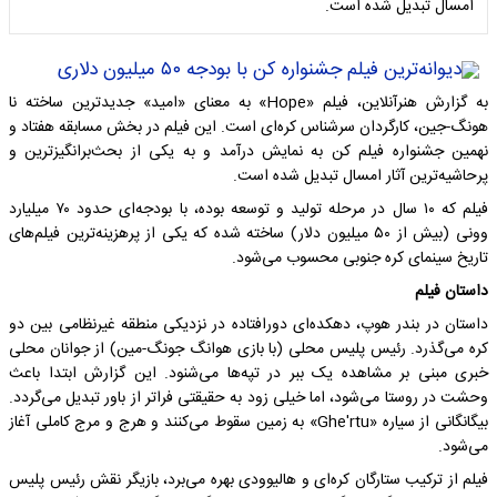
امسال تبدیل شده است.
به گزارش هنرآنلاین، فیلم «Hope» به معنای «امید» جدیدترین ساخته نا
هونگ-جین، کارگردان سرشناس کره‌ای است. این فیلم در بخش مسابقه هفتاد و
نهمین جشنواره فیلم کن به نمایش درآمد و به یکی از بحث‌برانگیزترین و
پرحاشیه‌ترین آثار امسال تبدیل شده است.
فیلم که ۱۰ سال در مرحله تولید و توسعه بوده، با بودجه‌ای حدود ۷۰ میلیارد
وونی (بیش از ۵۰ میلیون دلار) ساخته شده که یکی از پرهزینه‌ترین فیلم‌های
تاریخ سینمای کره جنوبی محسوب می‌شود.
داستان فیلم
داستان در بندر هوپ، دهکده‌ای دورافتاده در نزدیکی منطقه غیرنظامی بین دو
کره می‌گذرد. رئیس پلیس محلی (با بازی هوانگ جونگ-مین) از جوانان محلی
خبری مبنی بر مشاهده یک ببر در تپه‌ها می‌شنود. این گزارش ابتدا باعث
وحشت در روستا می‌شود، اما خیلی زود به حقیقتی فراتر از باور تبدیل می‌گردد.
بیگانگانی از سیاره «Ghe'rtu» به زمین سقوط می‌کنند و هرج و مرج کاملی آغاز
می‌شود.
فیلم از ترکیب ستارگان کره‌ای و هالیوودی بهره می‌برد، بازیگر نقش رئیس پلیس