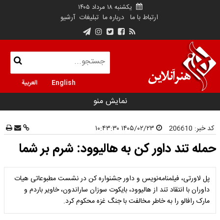
یکشنبه ۱۸ مرداد ۱۴۰۵
ارتباط با ما
درباره ما
تبلیغات
آرشیو
English
العربية
نمایش منو
کد خبر:
206610
۱۴۰۵/۰۲/۲۳ ۱۰:۴۳:۳۰
حمله تند داور کن به هالیوود: شرم بر شما
پل لاورتی، فیلمنامه‌نویس و داور جشنواره کن در نشست مطبوعاتی هیات
داوران با انتقاد تند از هالیوود، بایکوت سوزان ساراندون، خاویر باردم و
مارک رافالو را به خاطر مخالفت با جنگ غزه محکوم کرد.