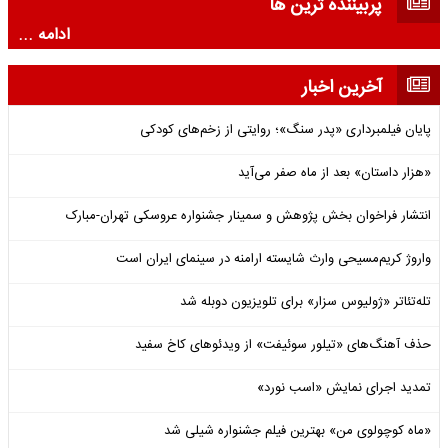
پربیننده ترین ها
ادامه ...
آخرین اخبار
پایان فیلمبرداری «پدر سنگ»؛ روایتی از زخم‌های کودکی
«هزار داستان» بعد از ماه صفر می‌آید
انتشار فراخوان بخش پژوهش و سمینار جشنواره عروسکی تهران-مبارک
واروژ کریم‌مسیحی وارث شایسته ارامنه در سینمای ایران است
تله‌تئاتر «ژولیوس سزار» برای تلویزیون دوبله شد
حذف آهنگ‌های «تیلور سوئیفت» از ویدئوهای کاخ سفید
تمدید اجرای نمایش «اسب نورد»
«ماه کوچولوی من» بهترین فیلم جشنواره شیلی شد