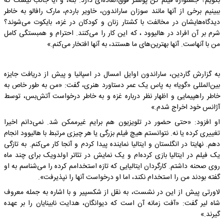
بگویم؟ جشنواره فیلم کن پوستر فوق‌العاده‌ای دارد. بله، و آیا جالب نیست که
ببینیم برخی از آنها مانند سوزان ساراندون، خاویر باردم، مارک رافالو به خاطر
دیدگاه‌هایشان در مخالفت با کشتار زنان و کودکان در غزه، بایکوت می‌شوند؟
شرم بر آن افراد در هالیوود ، که این کار را می‌کنند. احترام و همبستگی کامل
من با آنهاست. آنها بهترین‌های ما هستند، به آنها افتخار می‌کنم.»
به گزارش گاردین، ساراندون اوایل امسال در اسپانیا و پیش از دریافت جایزه
بین‌المللی «گویا» به پاس یک عمر دستاورد هنری، گفت: «من به طور خاص به
خاطر راهپیمایی و اظهار نظر درباره غزه و به خاطر درخواست آتش‌بس، توسط
آژانس خود اخراج شدم.»
او افزود: «حتی حضور در تلویزیون هم برایم غیرممکن شد. نمی‌دانم اخیرا
تغییری کرده یا نه. نتوانستم هیچ فیلم بزرگی یا هر چیزی مرتبط با هالیوود انجام
دهم. نهایتا در انگلستان و ایتالیا نماینده پیدا کردم و آنجا کار می‌کنم. به تازگی
یک فیلم در ایتالیا بازی کرده‌ام و یک نمایش در تئاتر اولدویک برای چند ماه
روی صحنه داشتم. کارگردان ایتالیایی که تازه استخدامم کرده را می‌شناسم به او
گفته بودند من را استخدام نکند، اما او درخواست آنها را نپذیرفت».
لاورتی پیش از این در نشست، به نقل از شکسپیر و با اشاره به جمله معروف
شاه لیر گفت: «آفت زمانه آن است که دیوانگان، هدایت نابینایان را بر عهده
گیرند.»