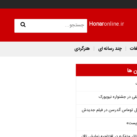
Honar
online.ir
غات
چند رسانه ای
هنرگردی
ن ها
قی در جشنواره نیویورک
ل توماس ٱندرسن در فیلم جدیدش
 «پست»
اتر متفکر» در افتتاحیه نمایش تالار