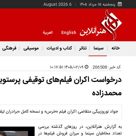
پنجشنبه ۱۵ مرداد ۱۴۰۵
6 August 2026
English
العربية
خانه
سینما
تئاتر
کتاب و ادبیات
موسیقی
فرهنگی
کد خبر:
206508
۱۴۰۵/۰۲/۰۹ ۱۰:۱۷:۵۱
درخواست اکران فیلم‌های توقیفی‌ پرستویی
محمدزاده
جواد نوروزبیگی متقاضی اکران فیلم «خرس» و نسخه کامل «برادران لیلا
به گزارش هنرآنلاین، در روزهای گذشته بررسی
تعداد مخاطبان سینما و میزان فروش فیلم‌ها در