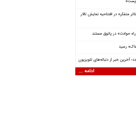
 «پست»
اتر متفکر» در افتتاحیه نمایش تالار
راه حوادث» در پاتوق مستند
هاک» رسید
؛ آخرین خبر از دنباله‌های تلویزیون
ادامه ...