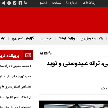
ارتباط با ما
درباره ما
تبلیغات
آرشیو
رادیو و تلویزیون
وزارت ارشاد
تجسمی
گزارش تصویری
تبلی
پربیننده تری
، ترانه علیدوستی و نوید
«محمد حقیقی» درگذشت
جدیدترین فیلم مانی حقی
همراهی اسکورسیزی با پ
» شد.
از «غلاف تمام فلزی» تا
آرزوهای ایرج راد برای «تئ