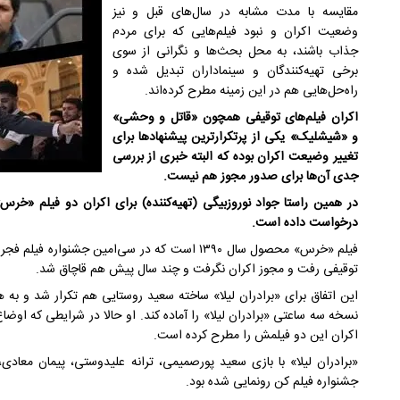
مقایسه با مدت‌ مشابه در سال‌های قبل و نیز
وضعیت اکران و نبود فیلم‌هایی که برای مردم
جذاب باشند، به محل بحث‌ها و نگرانی از سوی
برخی تهیه‌کنندگان و سینماداران تبدیل شده و
راه‌حل‌هایی هم در این زمینه مطرح کرده‌اند.
اکران فیلم‌های توقیفی همچون «قاتل و وحشی»
و «شیشلیک» یکی از پرتکرارترین پیشنهادها برای
تغییر وضیعت اکران بوده که البته خبری از بررسی
جدی آن‌ها برای صدور مجوز هم نیست.
در همین راستا جواد نوروزبیگی (تهیه‌کننده) برای اکران دو فیلم «خرس»
درخواست داده است.
فیلم «خرس» محصول سال ۱۳۹۰ است که در سی‌امین جشن
توقیفی رفت و مجوز اکران نگرفت و چند سال پیش هم قاچاق شد.
این اتفاق برای «برادران لیلا» ساخته سعید روستایی هم تکرار شد و به 
نسخه سه ساعتی «برادران لیلا» را آماده کند. او حالا در شرایطی که اوضا
اکران این دو فیلمش را مطرح کرده است.
«برادران لیلا» با بازی سعید پورصمیمی، ترانه علیدوستی، پیمان معادی
جشنواره فیلم کن رونمایی شده بود.