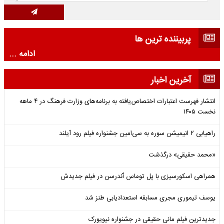
پربیننده ترین ها
ادامه ...
آخرین اخبار
انتشار فهرست اعتبارات اختصاص‌یافته به برنامه‌های وزارت فرهنگ در ۴ ماهه
نخست ۱۴۰۵
راهیابی ۲ انیمیشن سوره به سی‌امین جشنواره فیلم رود آیلند
«محمد حقیقی» درگذشت
همراهی اسکورسیزی با پل توماس ٱندرسن در فیلم جدیدش
یوسف تیموری مجری مسابقه استعدادیابی طنز شد
جدیدترین فیلم مانی حقیقی در جشنواره نیویورک