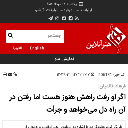
یکشنبه ۱۸ مرداد ۱۴۰۵
ارتباط با ما
درباره ما
تبلیغات
آرشیو
English
العربية
نمایش منو
کد خبر:
206131
۱۴۰۴/۱۲/۱۷ ۱۲:۳۹:۳۲
فرهاد قائمیان:
اگر او رفت راهش هنوز هست اما رفتن در
آن راه دل می‌خواهد و جرأت
بازیگر فیلم «بادیگارد» با اشاره به شهادت رهبر انقلاب و جمعی از