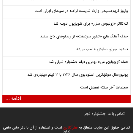
واروژ کریم‌مسیحی وارث شایسته ارامنه در سینمای ایران است
تله‌تئاتر «ژولیوس سزار» برای تلویزیون دوبله شد
حذف آهنگ‌های «تیلور سوئیفت» از ویدئوهای کاخ سفید
تمدید اجرای نمایش «اسب نورد»
«ماه کوچولوی من» بهترین فیلم جشنواره شیلی شد
یونیورسال موفق‌ترین استودیوی سال ۲۰۲۶ با ۳ فیلم میلیاردی شد
سینماها آخر هفته تعطیل است
ادامه ...
تماس با ما
جشنواره فجر
تمامی حقوق این سایت متعلق به
هنرآنلاین
است و استفاده از آن با ذکر منبع منعی
ندارد