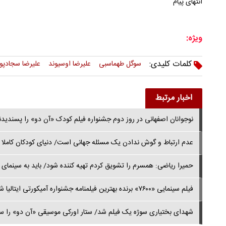
انتهای پیام
ویژه:
کلمات کلیدی:
سوگل طهماسبی
علیرضا اوسیوند
علیرضا سجادپور
اخبار مرتبط
نوجوانان اصفهانی در روز دوم جشنواره فیلم کودک «آن دو» را پسندیدن
عدم ارتباط و گوش ندادن یک مسئله جهانی است/ دنیای کودکان کاملا ب
حمیرا ریاضی: همسرم را تشویق کردم تهیه کننده شود/ باید به سینمای
فیلم سینمایی «۷۶۰۰» برنده بهترین فیلمنامه جشنواره آمیکورتی ایتالیا شد
شهدای بختیاری سوژه یک فیلم شد/ ستار اورکی موسیقی «آن دو» را 