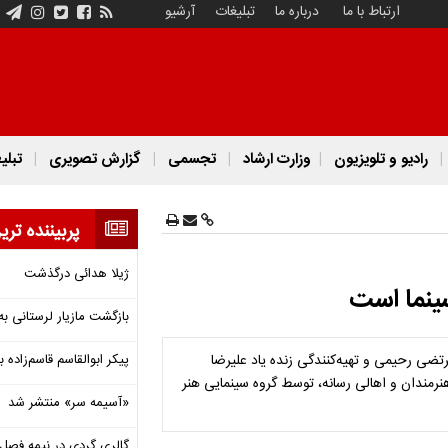
ارتباط با ما
درباره ما
تبلیغات
آرشیو
رادیو و تلویزیون
وزارت ارشاد
تجسمی
گزارش تصویری
تبلی
پربیننده تری
ژیلا هدائی درگذشت
سینما است
بازگشت مازیار لرستانی به
رتضی رحیمی و تهیه‌کنندگی زنده یاد علیرضا
پیکر ابوالقاسم قاسم‌زاده
لم، جمعی از هنرمندان و اهالی رسانه، توسط گروه سینمایی هنر
«آسیمه سر» منتشر شد
گالری گردی در نیمه فصل 