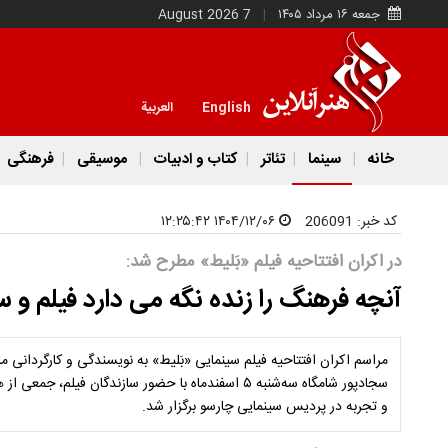
جمعه ۱۶ مرداد ۱۴۰۵
7 August 2026
English
العربية
خانه
سینما
تئاتر
کتاب و ادبیات
موسیقی
فرهنگی
کد خبر:
206091
۱۴۰۴/۱۲/۰۶ ۱۲:۲۵:۴۲
در اکران افتتاحیه فیلم «بَلیط» مطرح شد:
آنچه فرهنگ را زنده نگه می دارد فیلم و 
مراسم اکران افتتاحیه فیلم سینمایی «بَلیط» به نویسندگی و کارگردانی م
سجادپور شامگاه سه‌شنبه ۵ اسفندماه با حضور سازندگان فی
و تجربه در پردیس سینمایی چارسو برگزار شد.