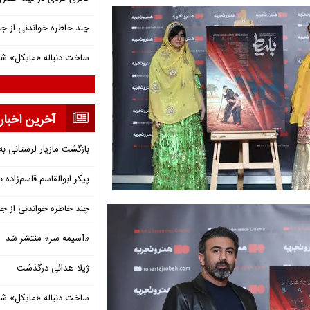
چند خاطره خواندنی از ج
ساخت دنباله «مایکل» ش
آخرین اخبار
بازگشت مازیار لرستانی به
پیکر ابوالقاسم قاسم‌زاده
چند خاطره خواندنی از ج
«آسیمه سر» منتشر شد
ژیلا هدائی درگذشت
ساخت دنباله «مایکل» ش