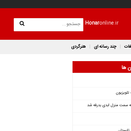
Honar
online.ir
غات
چند رسانه ای
هنرگردی
ن ها
 تلویزیون
 به سمت منزل ابدی بدرقه شد
تابستان