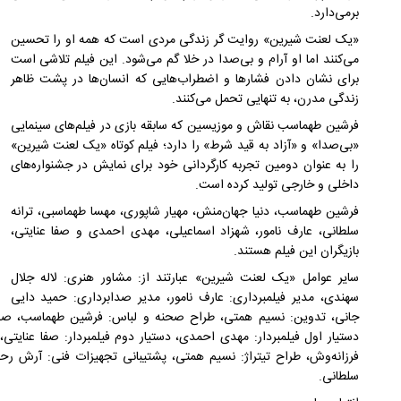
بر‌می‌دارد.
«یک لعنت شیرین» روایت گر زندگی مردی است که همه او را تحسین
می‌کنند اما او آرام و بی‌صدا در خلا گم می‌شود. این فیلم تلاشی است
برای نشان دادن فشار‌ها و اضطراب‌هایی که انسان‌ها در پشت ظاهر
زندگی مدرن، به تنهایی تحمل می‌کنند.
فرشین طهماسب نقاش و موزیسین که سابقه بازی در فیلم‌های سینمایی
«بی‌صدا» و «آزاد به قید شرط» را دارد؛ فیلم کوتاه «یک لعنت شیرین»
را به عنوان دومین تجربه کارگردانی خود برای نمایش در جشنواره‌های
داخلی و خارجی تولید کرده است.
فرشین طهماسب، دنیا جهان‌منش، مهیار شاپورى، مهسا طهماسبى، ترانه
سلطانى، عارف نامور، شهزاد اسماعیلى، مهدى احمدى و صفا عنایتى،
بازیگران این فیلم هستند.
سایر عوامل «یک لعنت شیرین» عبارتند از: مشاور هنرى: لاله جلال
سهندى، مدیر فیلمبردارى: عارف نامور، مدیر صدابردارى: حمید دایى
جانى، تدوین: نسیم همتى، طراح صحنه و لباس: فرشین طهماسب، صداگ
دستیار اول فیلمبردار: مهدى احمدى، دستیار دوم فیلمبردار: صفا عنایتى
فرزانه‌وش، طراح تیتراژ: نسیم همتى، پشتیبانى تجهیزات فنى: آرش رحی
سلطانى.