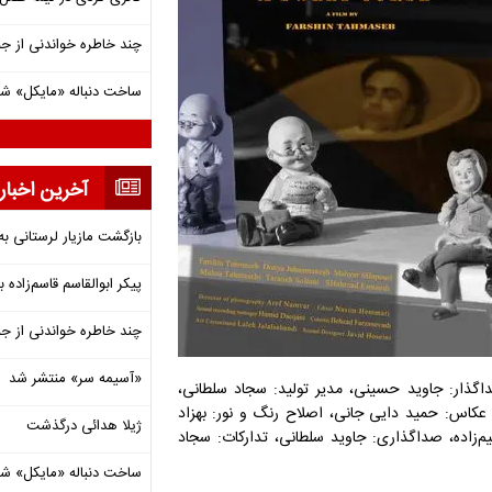
چند خاطره خواندنی از ج
ساخت دنباله «مایکل» ش
آخرین اخبار
بازگشت مازیار لرستانی به
پیکر ابوالقاسم قاسم‌زاده
چند خاطره خواندنی از ج
«آسیمه سر» منتشر شد
ذار: جاوید حسینی، مدیر تولید: سجاد سلطانى،
، عکاس: حمید دایى جانى، اصلاح رنگ و نور: بهزاد
ژیلا هدائی درگذشت
م‌زاده، صداگذارى: جاوید سلطانى، تدارکات: سجاد
ساخت دنباله «مایکل» ش