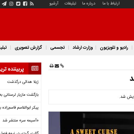
ارتباط با ما
درباره ما
تبلیغات
آرشیو
رادیو و تلویزیون
وزارت ارشاد
تجسمی
گزارش تصویری
تبلی
پربیننده تری
د
ژیلا هدائی درگذشت
بازگشت مازیار لرستانی به
ایش شد.
پیکر ابوالقاسم قاسم‌زاده
«آسیمه سر» منتشر شد
گالری گردی در نیمه فصل 