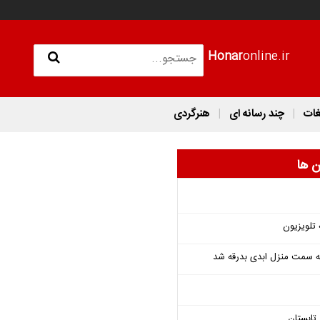
Honar
online.ir
غات
چند رسانه ای
هنرگردی
ن ها
 تلویزیون
 به سمت منزل ابدی بدرقه شد
تابستان