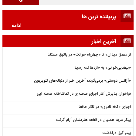
پربیننده ترین ها
ادامه ...
آخرین اخبار
از «عمق میدان» تا «چهارراه حوادث» در پاتوق مستند
«بیضایی‌خوانی» به «اژدهاک» رسید
«آژانس دوستی» برمی‌گردد؛ آخرین خبر از دنباله‌های تلویزیون
فراخوان پذیرش آثار اجرای صحنه‌ای در تماشاخانه صحنه آبی
اجرای «کافه نادری» در تالار حافظ
پیکر مریم همتیان در قطعه هنرمندان آرام گرفت
پیتر گیل درگذشت