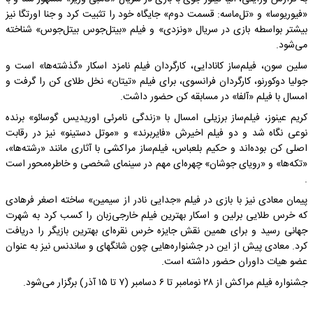
«فیوریوسا» و «تل‌ماسه: قسمت دوم» جایگاه خود را تثبیت کرد و جنا اورتگا نیز
بیشتر بواسطه بازی در سریال «ونزدی» و فیلم «بیتل‌جوس بیتل‌جوس» شناخته
می‌شود.
سلین سون، فیلم‌ساز کانادایی، کارگردان فیلم نامزد اسکار «گذشته‌ها» است و
جولیا دوکورنو، کارگردان فرانسوی، برای فیلم «تیتان» نخل طلای کن را گرفت و
امسال با فیلم «آلفا» در مسابقه کن حضور داشت.
کریم عینوز، فیلم‌ساز برزیلی امسال با «زندگی نامرئی اوریدیس گوسائو» برنده
نوعی نگاه شد و دو فیلم اخیرش «فایربرند» و «موتل دستینو» نیز در رقابت
اصلی کن بوده‌اند و حکیم بلعباس، فیلم‌ساز مراکشی با آثاری مانند «رشته‌ها»،
«تکه‌ها» و «رویای جوشان» چهره‌ای مهم در سینمای شخصی و خاطره‌محور است
.
پیمان معادی نیز با بازی در فیلم «جدایی نادر از سیمین» ساخته اصغر فرهادی
که خرس طلایی برلین و اسکار بهترین فیلم خارجی‌زبان را کسب کرد به شهرت
جهانی رسید و برای همین نقش جایزه خرس نقره‌ای بهترین بازیگر را دریافت
کرد. معادی پیش از این در جشنواره‌هایی چون شانگهای و ساندنس نیز به عنوان
عضو هیات داوران حضور داشته است.
جشنواره فیلم مراکش از ۲۸ نومامبر تا ۶ دسامبر (۷ تا ۱۵ آذر) برگزار می‌شود.