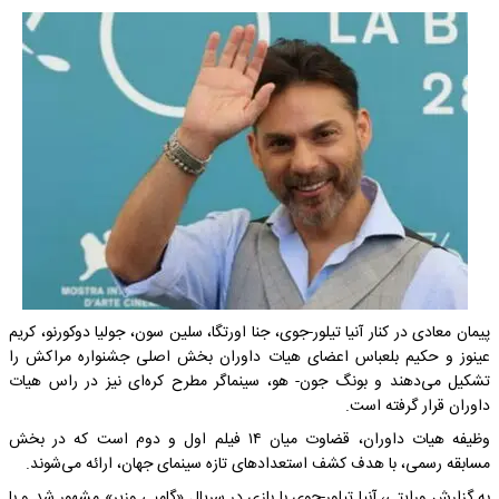
پیمان معادی در کنار آنیا تیلور-جوی، جنا اورتگا، سلین سون، جولیا دوکورنو، کریم
عینوز و حکیم بلعباس اعضای هیات داوران بخش اصلی جشنواره مراکش را
تشکیل می‌دهند و بونگ جون- هو، سینماگر مطرح کره‌ای نیز در راس هیات
داوران قرار گرفته است.
وظیفه هیات داوران، قضاوت میان ۱۴ فیلم اول و دوم است که در بخش
مسابقه رسمی، با هدف کشف استعدادهای تازه سینمای جهان، ارائه می‌شوند.
به گزارش ورایتی، آنیا تیلور-جوی با بازی در سریال «گامبی وزیر» مشهور شد و با