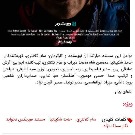
عوامل این مستند عبارتند از: نویسنده و کارگردان: سام کلانتری، تهیه‌کنندگان:
حامد شکیبانیا، محسن شاه محمد میراب و سام کلانتری، تهیه‌کننده اجرایی: آرش
صادقی ل.ن، مدیر فیلمبرداری: رضا تیموری، تدوین: اوژن سید اشرفی، طراحی
و ترکیب صدا: حسن مهدوی، آهنگساز: صبا ندایی، صدابرداران: شاهین
پورداداشی، مهراد ابوالقاسمی، مدیر تولید: سمیرا قربان نژاد.
انتهای پیام
ویژه:
کلمات کلیدی:
سام کلانتری
حامد شکیبانیا
مستند هیچکس نخوابد
نگار سماک نژاد