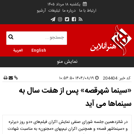
یکشنبه ۱۸ مرداد ۱۴۰۵
ارتباط با ما
درباره ما
تبلیغات
آرشیو
English
العربية
نمایش منو
کد خبر:
204404
۱۴۰۴/۰۸/۱۹ ۱۰:۵۴:۵۰
«سینما شهرقصه» پس از هفت سال به
سینماها می آید
در شانزدهمین جلسه شورای صنفی نمایش اکران فیلم‌های «دو روز دیرتر»
و «سینماشهر قصه» و همچنین اکران نیم‌بهای «مجنون» به مناسبت شهادت