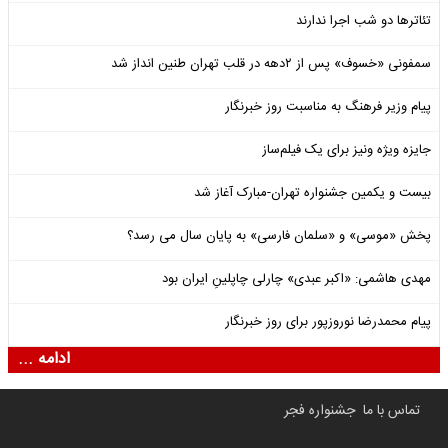
تئاترها دو شب اجرا ندارند
سمفونی «خسوف» پس از ۲دهه در قلب تهران طنین انداز شد
پیام وزیر فرهنگ به مناسبت روز خبرنگار
جایزه ویژه ونیز برای یک فیلم‌ساز
بیست و یکمین جشنواره تهران-مبارک آغاز شد
پخش «موسی» و «سلمان فارسی» به پایان سال می رسد؟
مهدی هاشمی: «اکبر عبدی» چارلی چاپلینِ ایران بود
پیام محمدرضا نوروزپور برای روز خبرنگار
ادامه ...
تماس با ما
جشنواره فجر