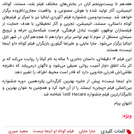
هفدهم تا بیست‌وپنجم آبان در بخش‌های مختلف فیلم بلند، مستند، کوتاه،
انیمیشن، آثار تولید شده با هوش مصنوعی و واقعیت مجازی/افزوده برگزار
خواهد شد. بیست‌ودومین جشنواره فیلم آکوردی ایتالیا نیز با تمرکز بر فیلم‌های
کوتاه داستانی، مستند، انیمیشن، تجربی و آثار تحقیقاتی با هدف حمایت از
فیلمسازان نوظهور، تقویت تبادل فرهنگی، فرصت شبکه‌سازی حرفه‌ و ترویج
سینمای مستقل از سوم تا نهم نوامبر برابر دوازدهم تا هجدهم آبان در شهر ناپل
ایتالیا برگزار می‌شود. سارا مایلی و علیرضا گیلوری بازیگران فیلم کوتاه «او اینجا
نیست» هستند.
این فیلم ۱۴ دقیقه‌ای، داستان دختری ۹ ساله به نام کیانا را روایت می‌کند که بر
اثر یک اتفاق دچار آسیب روانی عمیقی می‌شود و ناگهان درمی‌یابد که دفترچه
نقاشی‌اش قدرتی جادویی دارد که قادر است محیط اطراف را تغییر دهد.
«او اینجا نیست» پیش از جایزه بهترین کارگردانی پانزدهمین دوره جشنواره
بین‌المللی فیلم «پِیجِن» ایسلند را از آن خود کرد و همچنین به عنوان بهترین و
تاثیرگذارترین فیلم جشنواره Hecare کانادا شناخته شد.
انتهای پیام
ویژه:
کلمات کلیدی:
سارا مایلی
فیلم کوتاه او اینجا نیست
سعید سیری