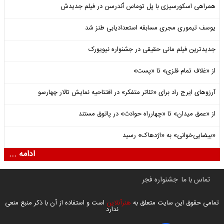
همراهی اسکورسیزی با پل توماس ٱندرسن در فیلم جدیدش
یوسف تیموری مجری مسابقه استعدادیابی طنز شد
جدیدترین فیلم مانی حقیقی در جشنواره نیویورک
از «غلاف تمام فلزی» تا «پست»
آرزوهای ایرج راد برای «تئاتر متفکر» در افتتاحیه نمایش تالار چهارسو
از «عمق میدان» تا «چهارراه حوادث» در پاتوق مستند
«بیضایی‌خوانی» به «اژدهاک» رسید
ادامه ...
تماس با ما
جشنواره فجر
تمامی حقوق این سایت متعلق به
هنرآنلاین
است و استفاده از آن با ذکر منبع منعی
ندارد