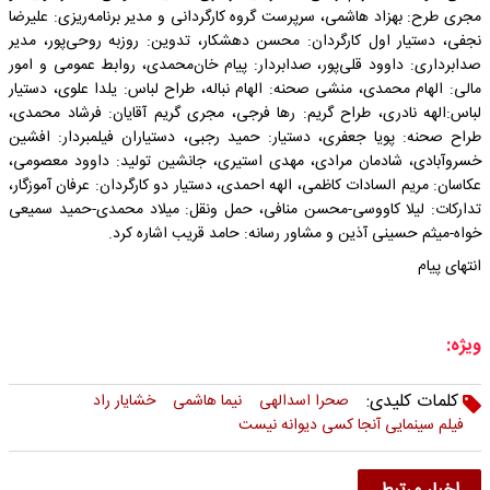
مجری طرح: بهزاد هاشمی، سرپرست گروه کارگردانی و مدیر برنامه‌ریزی: علیرضا
نجفی، دستیار اول کارگردان: محسن دهشکار، تدوین: روزبه روحی‌پور، مدیر
صدابرداری: داوود قلی‌پور، صدابردار: پیام خان‌محمدی، روابط عمومی و امور
مالی: الهام محمدی، منشی صحنه: الهام نباله، طراح لباس: یلدا علوی، دستیار
لباس:الهه نادری، طراح گریم: رها فرجی، مجری گریم آقایان: فرشاد محمدی،
طراح صحنه: پویا جعفری، دستیار: حمید رجبی، دستیاران فیلمبردار: افشین
خسروآبادی، شادمان مرادی، مهدی استیری، جانشین تولید: داوود معصومی،
عکاسان: مریم السادات کاظمی، الهه احمدی، دستیار دو کارگردان: عرفان آموزگار،
تدارکات: لیلا کاووسی-محسن منافی، حمل ونقل: میلاد محمدی-حمید سمیعی
خواه-میثم حسینی آذین و مشاور رسانه: حامد قریب اشاره کرد.
انتهای پیام
ویژه:
کلمات کلیدی:
صحرا اسدالهی
نیما هاشمی
خشایار راد
فیلم سینمایی آنجا کسی دیوانه نیست