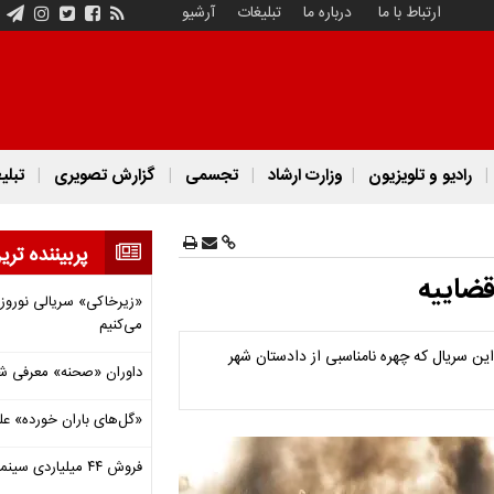
ارتباط با ما
درباره ما
تبلیغات
آرشیو
رادیو و تلویزیون
وزارت ارشاد
تجسمی
گزارش تصویری
تبلی
پربیننده تری
قضاییه
«زیرخاکی» سریالی نوروزی 
می‌کنیم
ن سریال که چهره نامناسبی از دادستان شهر
داوران «صحنه» معرفی شدند
«گل‌های باران خورده» عل
فروش ۴۴ میلیاردی سینما در دومین هفته‌ مرداد