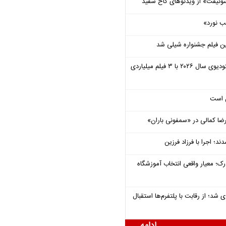
وئیفت» از ویدئوهای کاخ سفید
ب نورد»
ن فیلم جشنواره شیلی شد
یونیورسال موفق‌ترین استودیوی سال ۲۰۲۶ با ۳ فیلم میلیاردی
ل است
یرضا کمالی در «سمفونی باران»
؛ اجرا با فرزاد فرزین
رک؛ معیار واقعی انتخاب آموزشگاه
شد؛ از رقابت با پلتفرم‌ها استقبال
ادامه ...