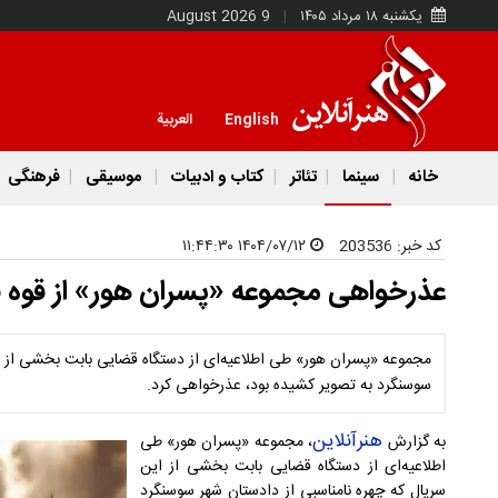
یکشنبه ۱۸ مرداد ۱۴۰۵
9 August 2026
English
العربية
خانه
سینما
تئاتر
کتاب و ادبیات
موسیقی
فرهنگی
کد خبر:
203536
۱۴۰۴/۰۷/۱۲ ۱۱:۴۴:۳۰
عذرخواهی مجموعه «پسران هور» از قوه 
مجموعه «پسران هور» طی اطلاعیه‌ای از دستگاه قضایی بابت بخشی از ای
سوسنگرد به تصویر کشیده بود، عذرخواهی کرد.
هنرآنلاین
به گزارش
، مجموعه «پسران هور» طی
اطلاعیه‌ای از دستگاه قضایی بابت بخشی از این
سریال که چهره نامناسبی از دادستان شهر سوسنگرد