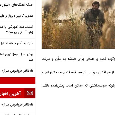
حذف آهنگ‌های «تیلور س
تصویر کامبیز دیرباز و عل
استاد، متد آموزشی یا مد
زبان آلمانی چیست؟
سینماها آخر هفته تعطی
‌گونه قصد یا هدفی برای خدشه به شأن و منزلت
شد
تله‌تئاتر «ژولیوس سزار» 
از هر اقدام مردمی، توسط قوه قضاییه محترم انجام
گونه سوء‌برداشتی که ممکن است پیش‌آمده باشد،
آخرین اخبار
تله‌تئاتر «ژولیوس سزار» 