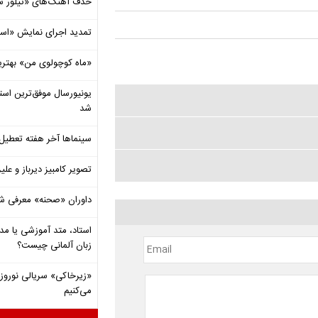
حذف آهنگ‌های «تیلور س
تمدید اجرای نمایش «اس
«ماه کوچولوی من» بهتری
شد
سینماها آخر هفته تعطی
تصویر کامبیز دیرباز و عل
داوران «صحنه» معرفی شدند
استاد، متد آموزشی یا مد
زبان آلمانی چیست؟
«زیرخاکی» سریالی نوروزی 
می‌کنیم