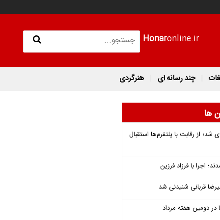
Honar
online.ir
غات
چند رسانه ای
هنرگردی
ن ها
شد؛ از رقابت با پلتفرم‌ها استقبال
؛ اجرا با فرزاد فرزین
یرضا قربانی شنیدنی شد