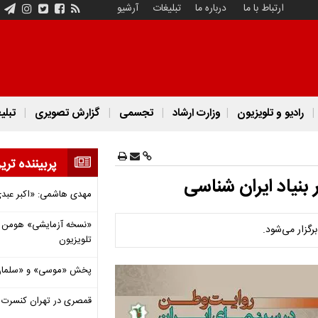
ارتباط با ما
درباره ما
تبلیغات
آرشیو
رادیو و تلویزیون
وزارت ارشاد
تجسمی
گزارش تصویری
تبلی
پربیننده تری
بنیاد ایران شناسی
مهدی هاشمی: «اکبر عبدی»
«نسخه آزمایشی» هومن برق
گزار می‌شود.
تلویزیون
پخش «موسی» و «سلمان 
قمصری در تهران کنسرت بر