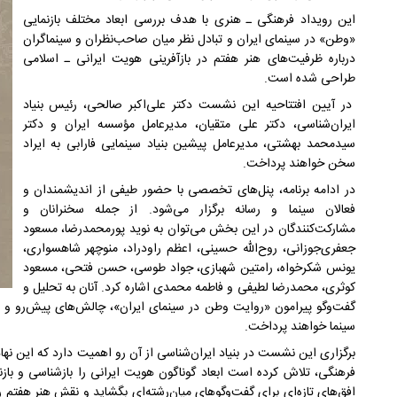
این رویداد فرهنگی ـ هنری با هدف بررسی ابعاد مختلف بازنمایی
«وطن» در سینمای ایران و تبادل نظر میان صاحب‌نظران و سینماگران
درباره ظرفیت‌های هنر هفتم در بازآفرینی هویت ایرانی ـ اسلامی
طراحی شده است.
در آیین افتتاحیه این نشست دکتر علی‌اکبر صالحی، رئیس بنیاد
ایران‌شناسی، دکتر علی متقیان، مدیرعامل مؤسسه ایران و دکتر
سیدمحمد بهشتی، مدیرعامل پیشین بنیاد سینمایی فارابی به ایراد
سخن خواهند پرداخت.
در ادامه برنامه، پنل‌های تخصصی با حضور طیفی از اندیشمندان و
فعالان سینما و رسانه برگزار می‌شود. از جمله سخنرانان و
مشارکت‌کنندگان در این بخش می‌توان به نوید پورمحمدرضا، مسعود
جعفری‌جوزانی، روح‌الله حسینی، اعظم راودراد، منوچهر شاهسواری،
یونس شکرخواه، رامتین شهبازی، جواد طوسی، حسن فتحی، مسعود
کوثری، محمدرضا لطیفی و فاطمه محمدی اشاره کرد. آنان به تحلیل و
گفت‌وگو پیرامون «روایت وطن در سینمای ایران»، چالش‌های پیش‌رو و 
سینما خواهند پرداخت.
برگزاری این نشست در بنیاد ایران‌شناسی از آن رو اهمیت دارد که این نهاد
فرهنگی، تلاش کرده است ابعاد گوناگون هویت ایرانی را بازشناسی و بازنما
افق‌های تازه‌ای برای گفت‌وگوهای میان‌رشته‌ای بگشاید و نقش هنر هفتم