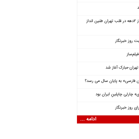
د
سمفونی «خسوف» پس از ۲دهه در قلب تهران طنین انداز
ت روز خبرنگار
یلم‌ساز
هران-مبارک آغاز شد
فارسی» به پایان سال می رسد؟
 چارلی چاپلینِ ایران بود
ای روز خبرنگار
ادامه ...