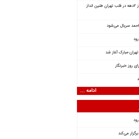
سمفونی «خسوف» پس از ۲دهه در قلب تهران طنین انداز
احمد سریال می‌شود
رود
هران-مبارک آغاز شد
ای روز خبرنگار
د
ادامه ...
رود
گزار می‌کند