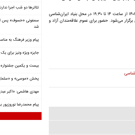
تئاترها دو شب اجرا ندارن
نشست تخصصی «روایت وطن در سینمای ایران» روز چهارشنبه ۹ مهر ۱۴۰۴ از ساعت ۱۴ تا ۱۹:۳۰ در محل بنیاد ایران‌شناسی
برگزار می‌شود. حضور برای عموم علاقه‌مندان آزاد و
شد
پیام وزیر فرهنگ به مناسب
جایزه ویژه ونیز برای یک ف
بیست و یکمین جشنواره ت
 شناسی
پخش «موسی» و «سلمان 
مهدی هاشمی: «اکبر عبدی»
پیام محمدرضا نوروزپور بر