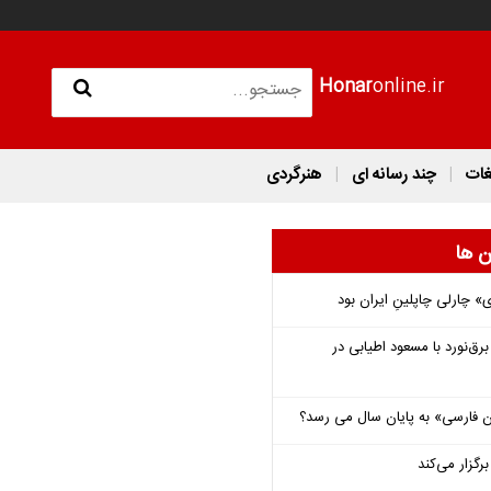
Honar
online.ir
غات
چند رسانه ای
هنرگردی
ن ها
 چارلی چاپلینِ ایران بود
‌نورد با مسعود اطیابی در
فارسی» به پایان سال می رسد؟
گزار می‌کند