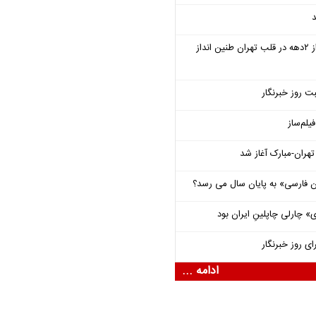
د
سمفونی «خسوف» پس از ۲دهه در قلب تهران طنین انداز
ت روز خبرنگار
یلم‌ساز
هران-مبارک آغاز شد
فارسی» به پایان سال می رسد؟
 چارلی چاپلینِ ایران بود
ای روز خبرنگار
ادامه ...