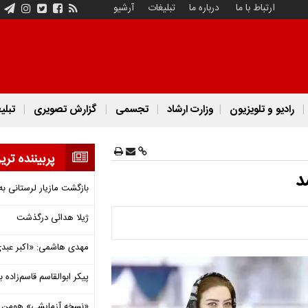
ارتباط با ما
درباره ما
تبلیغات
آرشیو
رادیو و تلویزیون
وزارت ارشاد
تجسمی
گزارش تصویری
تبلی
پربیننده تری
د
بازگشت مازیار لرستانی به
ژیلا هدائی درگذشت
مهدی هاشمی: «اکبر عبدی»
پیکر ابوالقاسم قاسم‌زاده
«نسخه آزمایشی» هومن برق