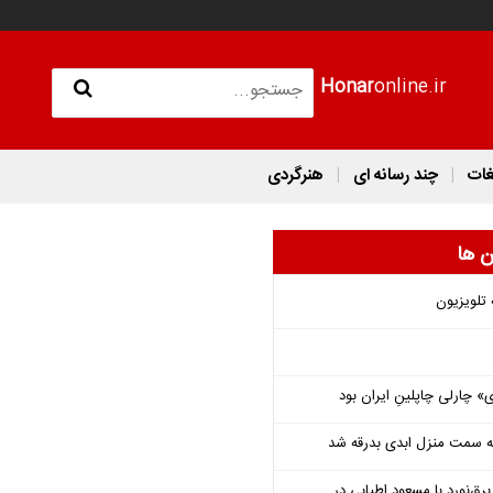
Honar
online.ir
غات
چند رسانه ای
هنرگردی
ن ها
 تلویزیون
 چارلی چاپلینِ ایران بود
 به سمت منزل ابدی بدرقه شد
‌نورد با مسعود اطیابی در