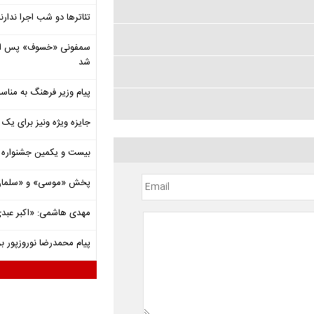
تئاترها دو شب اجرا ندارن
شد
پیام وزیر فرهنگ به مناسب
جایزه ویژه ونیز برای یک ف
بیست و یکمین جشنواره ت
پخش «موسی» و «سلمان 
مهدی هاشمی: «اکبر عبدی»
پیام محمدرضا نوروزپور بر