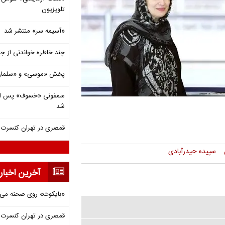
تلویزیون
«آسیمه سر» منتشر شد
چند خاطره خواندنی از ج
پخش «موسی» و «سلمان 
شد
قمصری در تهران کنسرت بر
سپیده حیدرآبادی
آخرین اخبار
«بایکوت» روی صحنه می‌
قمصری در تهران کنسرت بر