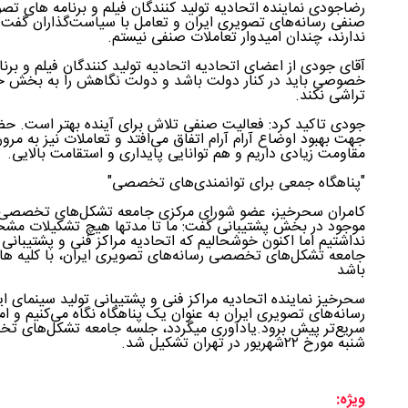
رضاجودی نماینده اتحادیه تولید کنندگان فیلم و برنامه های تص
صنفی رسانه‌های تصویری ایران و تعامل با سیاست‌گذاران گفت: 
ندارند، چندان امیدوار تعاملات صنفی نیستم.
آقای جودی از اعضای اتحادیه اتحادیه تولید کنندگان فیلم و 
خصوصی باید در کنار دولت باشد و دولت نگاهش را به بخش خص
تراشی‌ نکند.
جودی تاکید کرد: فعالیت صنفی تلاش برای آینده بهتر است. ح
جهت بهبود اوضاع آرام آرام اتفاق می‌افتد و تعاملات نیز به مرور
مقاومت زیادی داریم و هم توانایی پایداری و استقامت بالایی.
"پناهگاه جمعی برای توانمندی‌های تخصصی"
کامران سحرخیز، عضو شورای مرکزی جامعه تشکل‌های تخصصی رس
موجود در بخش پشتیبانی گفت: ما تا مدتها هیچ تشکیلات مشخص
نداشتیم اما اکنون خوشحالیم که اتحادیه مراکز فنی و پشتیبانی
جامعه تشکل‌های تخصصی رسانه‌‌های تصویری ایران، با کلیه ها
باشد
سحرخیز نماینده اتحادیه مراکز فنی و پشتیبانی تولید سینمای 
رسانه‌‌های تصویری ایران به عنوان یک پناهگاه نگاه می‌کنیم و امی
سریع‌تر پیش برود.یادآوری میگردد، جلسه جامعه تشکل‌های تخص
شنبه مورخ ۲۲شهریور در تهران تشکیل شد.
ویژه: