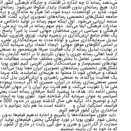
می‌دهند رسانه تا چه اندازه در اقتصاد و جایگاه فرهنگی کشور 
دارد: هیچ رسانه‌ای بدون اقتصاد پایدار شکوفا نمی‌شود. رسانه‌ای
شود، شاید در کوتاه‌مدت دیده شود، اما هرگز به ماندگاری و درآم
جامعه تشکل‌های تخصصی رسانه‌‌های تصویری ایران، گفت: اقتصا
سنجه ارزیابی می‌شود. اول اینکه سهم رسانه در تولید ناخالص 
صادرات فرهنگی ایفا می‌کند. دوم سهم رسانه در قدرت نرم ملی 
فرهنگی و سیاسی در بین مخاطبان جهانی است یا خیر؟ پاسخ ب
یک نظام جامع ارزش‌گذاری در زنجیره تولید، توزیع، فناوری، تبلیغ
تبدیل سرمایه‌گذاری سنتی و کوتاه مدت به سرمایه‌گذاری علمی،
بر اساس الگوهای موفق جهانی -ایجاد اعتماد برای سرمایه گذارا
در نهایت-تبدیل رسانه از یک فعالیت صرفا هزینه‌محور به صنعتی
از شما اهالی رسانه چیزی را پنهان نکردیم تا در ادامه کنارمان ب
مشترک، ضمن تعامل با بخش‌های مختلف حاکمیت، مطالبات خود 
نهادهای تصمیم‌ساز و سیاست‌گذار نقش آفرینی کنیم.تقوی پویا
تشکل‌های تخصصی رسانه‌های تصویری ایران معنا پیدا می‌کند؛ ما 
شفاف و حرفه‌ای شود تا محتوا نه هزینه‌ای تمام‌شده، بلکه سرمایه‌
یک فعالیت پراکنده، به صنعتی راهبردی و ارزش‌آفرین بدل گردد.
مسیر صنعتی‌سازی رسانه در ایران، مسیری که اگر درست پیموده 
ملی ما را تقویت می‌کند، و هم قدرت نرم ایران را در جهان افزای
پخش ادامه داد: هدف ما پیشبرد کاملا حرفه‌ای رسانه است یعنی ا
اسپانسر به عنوان سرمایه گذار شناخته شود. تقوی پویا به ایجاد
کرد 
فرانسه، استرالیا، لبنان و ... داشته است.ما هم باید بتوانیم با
ساختاری برای کشور فراهم کنیم.
باید جلوی سواستفاده‌ها را بگیریم و اجازه ندهیم فیلم‌ها بدون
پخش شود. تقوی پویا در مورد چگونگی پخش فیلم‌های تولید ایرا
حمایت از آثار ادبی و هنری و حق کپی رایت در خارج از کشور،
که ما خود به آن‌ پایبند نیستیم.