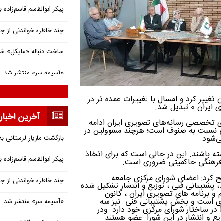
پیکر ابوالقاسم قاسم‌زاده
چند خاطره خواندنی از ج
ساخت دنباله «مایکل» ش
«آسیمه سر» منتشر شد
تغییر کرد و امسال با تغییرات عمده تر در
 ایران » تبدیل شد.
آخرین اخبار
ی تخصصی رسانه‌‌های تصویری ایران ادامه
ی نسبت به صنوف است؛ هرچند مسوولین در
ی‌شود.
بازگشت مازیار لرستانی به
ه باشند. این در حالی است که برای اتخاذ
پیکر ابوالقاسم قاسم‌زاده
ل فرهنگی حاکمیتی ضروری است.
یح کرد: اعضای شورای مرکزی جامعه
چند خاطره خواندنی از ج
پشتیبانی فنی ، توزیع و انتشار تشکیل شده
 و برنامه های تصویری ایران ، کانون
اری است و بخش پشتیبانی فنی نیز سه
«آسیمه سر» منتشر شد
ا در ساختار شورای مرکزی خود دارد ودر
ع و انتشار در این شورا عضو هستند .