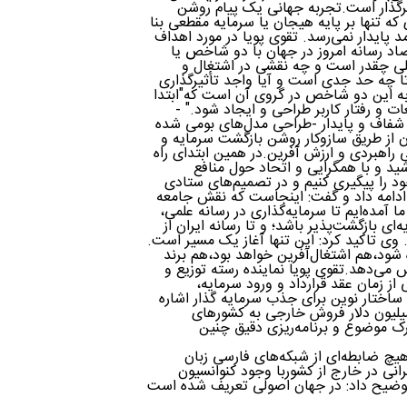
اثرگذار است.تجربه جهانی یک پیام روشن
 که تنها بر پایه هیجان یا سرمایه مقطعی بنا
د پایدار نمی‌رسد. تقوی پویا در مورد اهداف
د رسانه امروز در جهان با دو شاخص یا
ملی چقدر است و چه نقشی در اشتغال و
تا چه حد جدی است و آیا واجد تأثیرگذاری
ه این دو شاخص در گروی آن است که"ابتدا
ات و رفتار کاربر طراحی و ایجاد شود." -
 شفاف و پایدار -طراحی مدل‌های بومی شده
ن از طریق سازوکار روشن بازگشت سرمایه و
 راهبردی و ارزش آفرین.در همین ابتدای راه
اشید و با همگرایی و اتحاد حول منافع
را پیگیری کنیم و در تصمیم‌های ستادی
 ادامه داد و گفت: اینجاست که نقش جامعه
آمده‌ایم تا سرمایه‌گذاری در رسانه علمی،
ای بازگشت‌پذیر باشد؛ و تا رسانه ایران از
 وی تاکید کرد: این تنها آغاز یک مسیر است.
شود،هم اشتغال‌آفرین خواهد بود،هم برند
ش می‌دهد.تقوی پویا نماینده رسته توزیع و
ز زمان عقد قرارداد و ورود سرمایه،
 ساختار نوین برای جذب سرمایه گذار اشاره
و توضیح داد: ترکیه طی سال گذشته چیزی در حدود 500 میلیون دلار فروش خارجی به کشورهای
 درک موضوع و برنامه‌ریزی دقیق چنین
 هیچ ضابطه‌ای از شبکه‌های فارسی زبان
نی در خارج از کشوربا وجود کنوانسیون
 توضیح داد: در جهان اصولی تعریف شده است