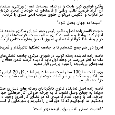
وقتی قوانین کپی رایت را در تمام عرصه‌ها اعم از ورزشی، سینمای
آن افراد فرصت طلب وطنی از فاصله‌ای که خودمان ایجاد کرده‌ایم
در امارات و انگلیس می‌توان جلوی سرقت ادبی هنری را گرفت.
"سینما به جهان وصل شود"
حجت قاسم زاده اصل، نائب رئیس دوم شورای مرکزی جامعه تش
اظهار کرد: روابط و مناسبات کاری سالم نیست، فرصت‌ها نابرابر
در چرخه غلط گرفتار شده ایم. امروز با بحران‌های مختلفی از جم
امروز دور هم جمع شده‌ایم تا با جامعه تشکلها تاثیرگذار و ثمر
قاسم زاده نماینده رسته تولید در شورای مرکزی جامعه تشکل‌ها
داد: به نظر می‌رسد در وهله اول باید نادیده گرفته شدن فعالان
بودجه‌ای بی‌نتیجه را مورد بررسی قرار دهیم.
وی، گفت: ما 100
سر انکار و جنگیدن بر سر اثبات خودمان در حال تلف شدن است
دزدیده نشویم.
قاسم زاده اصل نماینده کانون کارگردانان رسانه های دیداری معتق
سینما به جهان وصل نشود، تا به چرخه فروش آثار فرهنگی جه
چرخد، اما با وجود تمام ناامیدی که در فضای کار امروز وجود دارد
بجنگیم. ما اینجاییم که تا حق امان را بگیریم و دورنمایی از ک
"فعالیت صنفی تلاش برای آینده بهتر است"