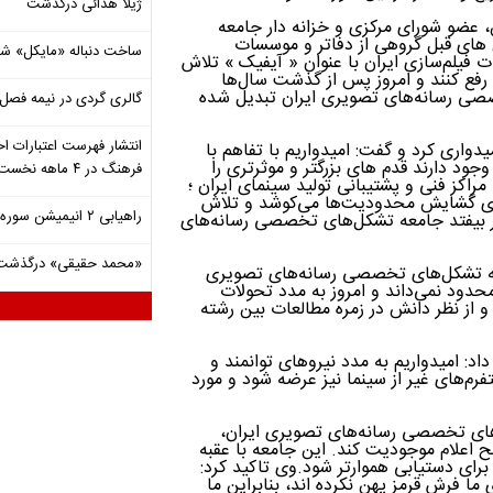
ژیلا هدائی درگذشت
 عضو شورای مرکزی و خزانه دار جامعه
 های قبل گروهی از دفاتر و موسسات
ساخت دنباله «مایکل» ش
 فیلم‌سازی ایران با عنوان « آیفیک » تلاش
 رفع کنند و امروز پس از گذشت سال‌ها
صی رسانه‌‌های تصویری ایران تبدیل شده
گالری گردی در نیمه فصل 
انتشار فهرست اعتبارات اخ
یدواری کرد و گفت: امیدواریم با تفاهم با
د دارند قدم های بزرگتر و موثرتری را
فرهنگ در ۴ ماهه نخست ۱۴۰۵
مراکز فنی و پشتیبانی تولید سینمای ایران ؛
 برای گشایش محدودیت‌ها می‌کوشد و تلاش
راهیابی ۲ انیمیشن سوره به سی‌امین جشنواره فیلم رود آیلند
 بیفتد جامعه تشکل‌های تخصصی رسانه‌‌های
«محمد حقیقی» درگذشت
عه تشکل‌های تخصصی رسانه‌‌های تصویری
محدود نمی‌داند و امروز به مدد تحولات
و از نظر دانش در زمره مطالعات بین رشته
د: امیدواریم به مدد نیروهای توانمند و
رم‌های غیر از سینما نیز عرضه شود و مورد
های تخصصی رسانه‌‌های تصویری ایران،
علام موجودیت کند. این جامعه با عقبه
 برای دستیابی هموارتر شود.وی تاکید کرد:
ما فرش قرمز پهن نکرده اند، بنابراین ما