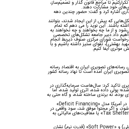
به را مدام تکرارکنیم تا مراجع قانون گذار و تصمیم‌ساز،
ی‌های خود مشارکت دهند.
اری اشاره کرد و گفت: حضور چندین دهه
‌هایی که پیش از این ایجاد شدند، بتوانند
اشته باشند. این نوید را می دهم که تمام
شود و از ما چه بخواهند و چه نخواهند به
خواهیم داد.دبیر جامعه تشکل‌های تخصصی
ه درخواست شورای مرکزی صنوف ذیربط انجام
شهید بهشتی)، تقوای ستیز داشته باشیم و با
ش موثری ایفا کنیم.
انه‌‌های تصویری ایران به اقتصاد رسانه
صویری ایران آمده است تا نهاد رسانه کشور
 تاکید کرد: سال‌هاست سرمایه‌گذاری در
ده؛ پولی داده شده، اثری تولید شده، اما
 بوده، نه برندی ساخته شده، و گاه حتی به
اما در جهان حرفه‌ای، رسانه یک صنعت است. برای مثال: • در آمریکا مدل «Deficit Financing»
‌شود، و اگر محتوا موفق شد، سود واقعی در
بازارهای بعدی به دست می‌آید. • در اروپا ابزارهایی مثل «Tax Shelter» یا معافیت‌های مالیاتی به
و در سطح کلان، شاخص‌هایی چون «GDP» (تولید ناخالص داخلی) و «Soft Power» (قدرت نرم) نشان