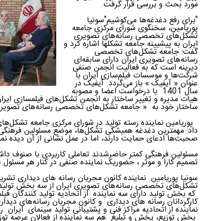
مورد بحث و بررسی قرار گرفت.
"برای رفع دغدغه‌ها می‌کوشیم"سونیا
پوریامین، سخنگوی شورای مرکزی جامعه
تشکل‌های تخصصی رسانه‌‌های تصویری
ایران به پیشیینه جامعه تشکلها اشاره کرد و
گفت: جامعه تشکل‌های تخصصی
رسانه‌‌های تصویری ایران دارای سابقه‌ای
دیرینه است که به فعالیت انجمن صنفی
شرکت‌ها و موسسات فیلم‌سازی ایران با
عنوان « آیفیک » باز می‌گردد. آیفیک در
سال 1401 با درخواست اعضا و مصوبه
هیات مدیره و تغییر ساختار به انجمن تشکل‌های فیلمسازی ایران 
ساختار خود به « جامعه تشکل‌های تخصصی رسانه‌‌های تصویری
پوریامین نماینده رسته تولید در شورای مرکزی جامعه تشکل‌ها
داد: مهمترین دغدغه همیشگی تشکل‌ها، موضع مسئولین فرهنگ
صحبت‌ها ادعای حمایت دارند، اما در عمل نشانی از آن دیده نم
مسئولین فرهنگی کمتر حاضرشدند تعاملی کاربردی با صنوف داشت
تصمیم کارا و موثر ، حضوریک نماینده صنفی در کنار هر مسئو
سونیا پوریامین نماینده کانون مجریان رسانه های دیداری تشر
تشکل‌های تخصصی رسانه‌‌های تصویری ایران از سه بخش تولید، 
که بخش تولید دارای سه نماینده از اتحادیه تولید کنندگان فیلم
کارگردانان رسانه های دیداری و کانون مجریان رسانه‌های دید
نماینده از اتحادیه مراکز فنی و پشتیبانی تولید سینمای ایران ر
بخش توزیع، پخش و تبلیغ هم سه نماینده از فعالان عرصه توزی