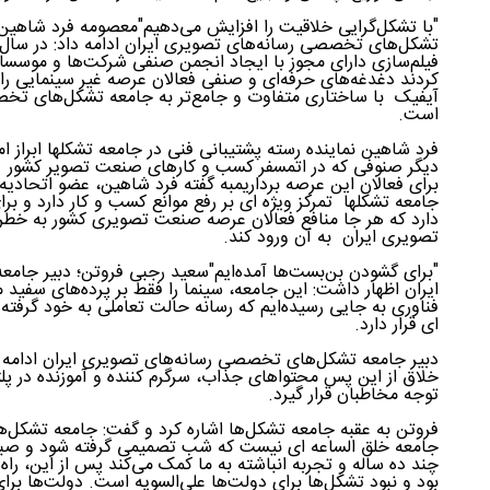
"با تشکل‌گرایی خلاقیت را افزایش می‌دهیم"معصومه فرد شاهین،
تشکل‌های تخصصی رسانه‌‌های تصویری ایران ادامه داد: در سال
فیلم‌سازی دارای مجوز با ایجاد انجمن صنفی شرکت‌ها و موسسات
کردند دغدغه‌های حرفه‌ای و صنفی فعالان عرصه غیر سینمایی را
آیفیک با ساختاری متفاوت و جامع‌تر به جامعه تشکل‌های تخص
است.
فرد شاهین نماینده رسته پشتیبانی فنی در جامعه تشکلها ابراز ام
دیگر صنوفی که در اتمسفر کسب و کارهای صنعت تصویر کشور وجو
برای فعالان این عرصه برداریمبه گفته فرد شاهین، عضو اتحادیه 
جامعه تشکلها تمرکز ویژه ای بر رفع موانع کسب و کار دارد و
دارد که هر جا منافع فعالان عرصه صنعت تصویری کشور به خطر
تصویری ایران به آن ورود کند.
"برای گشودن بن‌بست‌ها آمده‌ایم"سعید رجبی فروتن؛ دبیر جام
ایران اظهار داشت: این جامعه، سینما را فقط بر پرده‌های سفید 
فناوری به جایی رسیده‌ایم که رسانه حالت تعاملی به خود گرفته 
ای قرار دارد.
دبیر جامعه تشکل‌های تخصصی رسانه‌‌های تصویری ایران ادامه دا
خلاق از این پس محتواهای جذاب، سرگرم کننده و آموزنده در پلتف
توجه مخاطبان قرار گیرد.
فروتن به عقبه جامعه تشکل‌ها اشاره کرد و گفت: جامعه تشکل‌
جامعه خلق الساعه ای نیست که شب تصمیمی گرفته شود و صبح ا
چند ده ساله و تجربه انباشته به ما کمک می‌کند پس از این، راه
بود و نبود تشکل‌ها برای دولت‌ها علی‌السویه است. دولت‌ها برای 