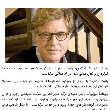
هنرآنلاین
به گزارش
، رابرت ردفورد، بازیگر سرشناس هالیوود که بعدها
کارگردان و فعال مدنی شد، در ۸۹ سالگی درگذشت.
رابرت ردفورد با انزجار از رویکرد ساده‌لوحانهٔ هالیوود در فیلمسازی، معمولاً
خواستار آن بود که فیلم‌هایش بار فرهنگی داشته باشند
روزنامهٔ نیویورک تایمز، سیندی برگر، مدیر اجرایی شرکت تبلیغاتی راجرز و کوان
پی‌ام‌کی، در بیانیه‌ای خبر درگذشت رابرت ردفورد را اعلام کرد. او گفت که
ردفورد در کوهستان‌های حومهٔ پروو و در خواب درگذشت، اما دلیل خاصی برای