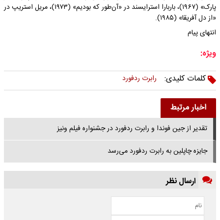
پارک» (۱۹۶۷)، باربارا استرایسند در «آن‌طور که بودیم» (۱۹۷۳)، مریل استریپ در
«از دل آفریقا» (۱۹۸۵).
انتهای پیام
ویژه:
کلمات کلیدی:
رابرت ردفورد
اخبار مرتبط
تقدیر از جین فوندا و رابرت ردفورد در جشنواره فیلم ونیز
جایزه چاپلین به رابرت ردفورد می‌رسد
ارسال نظر