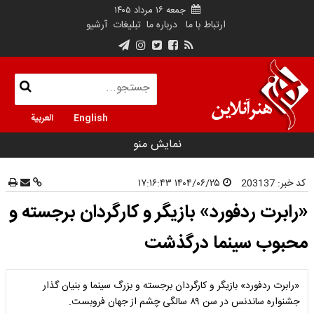
جمعه ۱۶ مرداد ۱۴۰۵
ارتباط با ما
درباره ما
تبلیغات
آرشیو
English
العربية
نمایش منو
کد خبر:
203137
۱۴۰۴/۰۶/۲۵ ۱۷:۱۶:۴۳
«رابرت ردفورد» بازیگر و کارگردان برجسته و
محبوب سینما درگذشت
«رابرت ردفورد» بازیگر و کارگردان برجسته و بزرگ سینما و بنیان گذار
جشنواره ساندنس در سن ۸۹ سالگی چشم از جهان فروبست.