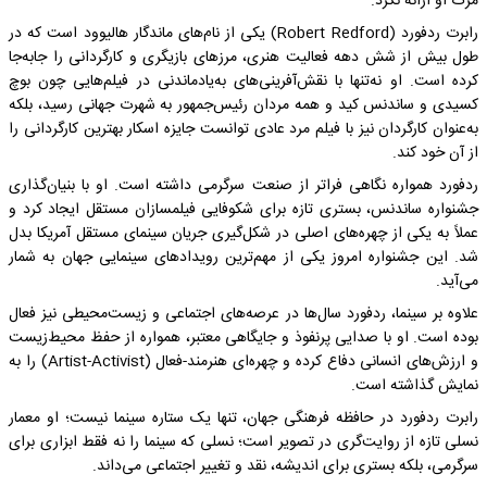
مرگ او ارائه نکرد.
رابرت ردفورد (Robert Redford) یکی از نام‌های ماندگار هالیوود است که در
طول بیش از شش دهه فعالیت هنری، مرزهای بازیگری و کارگردانی را جابه‌جا
کرده است. او نه‌تنها با نقش‌آفرینی‌های به‌یادماندنی در فیلم‌هایی چون بوچ
کسیدی و ساندنس کید و همه مردان رئیس‌جمهور به شهرت جهانی رسید، بلکه
به‌عنوان کارگردان نیز با فیلم مرد عادی توانست جایزه اسکار بهترین کارگردانی را
از آن خود کند.
ردفورد همواره نگاهی فراتر از صنعت سرگرمی داشته است. او با بنیان‌گذاری
جشنواره ساندنس، بستری تازه برای شکوفایی فیلمسازان مستقل ایجاد کرد و
عملاً به یکی از چهره‌های اصلی در شکل‌گیری جریان سینمای مستقل آمریکا بدل
شد. این جشنواره امروز یکی از مهم‌ترین رویدادهای سینمایی جهان به شمار
می‌آید.
علاوه بر سینما، ردفورد سال‌ها در عرصه‌های اجتماعی و زیست‌محیطی نیز فعال
بوده است. او با صدایی پرنفوذ و جایگاهی معتبر، همواره از حفظ محیط‌زیست
و ارزش‌های انسانی دفاع کرده و چهره‌ای هنرمند-فعال (Artist-Activist) را به
نمایش گذاشته است.
رابرت ردفورد در حافظه فرهنگی جهان، تنها یک ستاره سینما نیست؛ او معمار
نسلی تازه از روایت‌گری در تصویر است؛ نسلی که سینما را نه فقط ابزاری برای
سرگرمی، بلکه بستری برای اندیشه، نقد و تغییر اجتماعی می‌داند.