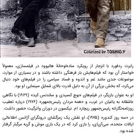
رابرت ردفورد با انزجار از رویکرد ساده‌لوحانهٔ هالیوود در فیلمسازی، معمولاً
خواستار آن بود که فیلم‌هایش بار فرهنگی داشته باشند و در بسیاری از موارد،
موضوعات جدی مانند غم و اندوه و فساد سیاسی را در فیلم‌های خود دنبال
می‌کرد، که بخش بزرگی از آن به دلیل قدرت بالای شمایل سینمایی او بود.
او به عنوان بازیگر، در فیلم‌های «بوچ کسیدی و ساندنس کید» (۱۹۶۹) با نگاهی
عاشقانه به یاغیان در غرب، و «همه مردان رئیس‌جمهور» (۱۹۷۶) درباره تعقیب
روزنامه‌نگارانه رئیس‌جمهور ریچارد ام. نیکسون در دوران واترگیت حضور داشت.
در «سه روز کندور» (۱۹۷۵)، او نقش یک رمزگشای درونگرای آژانس اطلاعاتی
ایالات متحده، سی‌آی‌ای، را بازی ‌کرد که در یک بازی موش و گربه مرگبار گرفتار
شده بود.