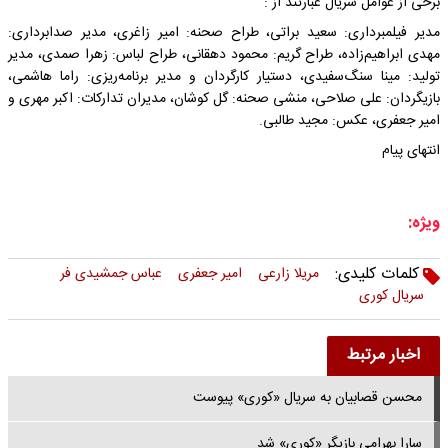
برخی از عوامل سریال عبارتند از :
مدیر فیلمبرداری: سعید براتی، طراح صحنه: امیر زاغری، مدیر صدابرداری:
مهدی ابراهیم‌زاده، طراح گریم: محمود دهقانی، طراح لباس: زهرا صمدی، مدیر
تولید: مینا سنگ‌سفیدی، دستیار کارگردان و مدیر برنامه‌ریزی: راما هاشمی،
بازیگردان: علی صلاحی، منشی صحنه: گل کوشان، مدیران تدارکات: اکبر مهری و
امیر جعفری، عکس: مجید طالبی.
انتهای پیام
ویژه:
کلمات کلیدی:
مریلا زارعی
امیر جعفری
عباس جمشیدی فر
سریال کوری
اخبار مرتبط
محسن قصابیان به سریال «کوری» پیوست
سارا بهرامی بازیگر «کوری» شد