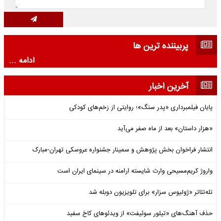
پربیننده ترین ها
ادامه ...
آخرین اخبار
پایان فیلمبرداری «پدر سنگ»؛ روایتی از زخم‌های کودکی
«هزار داستان» بعد از ماه صفر می‌آید
انتشار فراخوان بخش پژوهش و سمینار جشنواره عروسکی تهران-مبارک
واروژ کریم‌مسیحی وارث شایسته ارامنه در سینمای ایران است
تله‌تئاتر «ژولیوس سزار» برای تلویزیون دوبله شد
حذف آهنگ‌های «تیلور سوئیفت» از ویدئوهای کاخ سفید