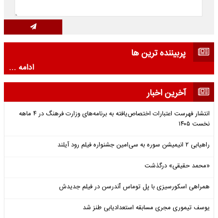
پربیننده ترین ها
ادامه ...
آخرین اخبار
انتشار فهرست اعتبارات اختصاص‌یافته به برنامه‌های وزارت فرهنگ در ۴ ماهه
نخست ۱۴۰۵
راهیابی ۲ انیمیشن سوره به سی‌امین جشنواره فیلم رود آیلند
«محمد حقیقی» درگذشت
همراهی اسکورسیزی با پل توماس ٱندرسن در فیلم جدیدش
یوسف تیموری مجری مسابقه استعدادیابی طنز شد