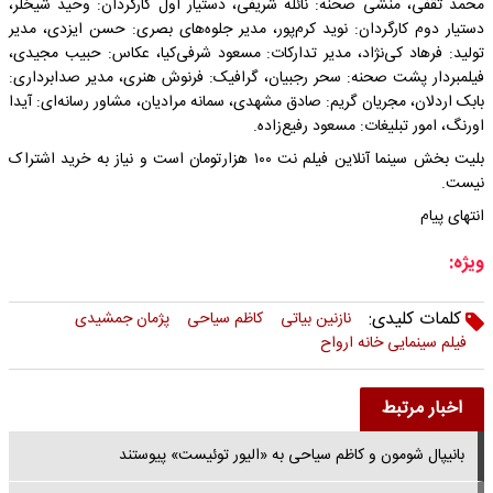
محمد ثقفی، منشی صحنه: نائله شریفی، دستیار اول کارگردان: وحید شیخلر،
دستیار دوم کارگردان: نوید کرم‌پور، مدیر جلوه‌های بصری: حسن ایزدی، مدیر
تولید: فرهاد کی‌نژاد، مدیر تدارکات: مسعود شرفی‌کیا، عکاس: حبیب مجیدی،
فیلمبردار پشت صحنه: سحر رجبیان، گرافیک: فرنوش هنری، مدیر صدابرداری:
بابک اردلان، مجریان گریم: صادق مشهدی، سمانه مرادیان، مشاور رسانه‌ای: آیدا
اورنگ، امور تبلیغات: مسعود رفیع‌زاده.
بلیت بخش سینما آنلاین فیلم نت ۱۰۰ هزارتومان است و نیاز به خرید اشتراک
نیست.
انتهای پیام
ویژه:
کلمات کلیدی:
نازنین بیاتی
کاظم سیاحی
پژمان جمشیدی
فیلم سینمایی خانه ارواح
اخبار مرتبط
بانیپال شومون و کاظم سیاحی به «الیور توئیست» پیوستند