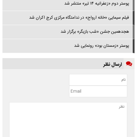
پوستر دوم «زعفرانیه ۱۴ تیر» منتشر شد
فیلم سیمایی «خانه ارواح» در ندامتگاه مرکزی کرج اکران شد
هجدهمین جشن «شب بازیگر» برگزار شد
پوستر «زمستان بود» رونمایی شد
ارسال نظر