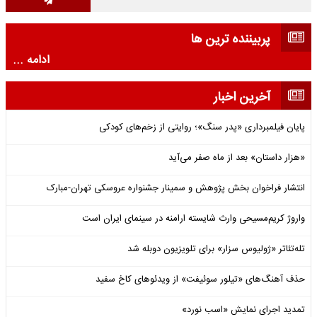
پربیننده ترین ها
ادامه ...
آخرین اخبار
پایان فیلمبرداری «پدر سنگ»؛ روایتی از زخم‌های کودکی
«هزار داستان» بعد از ماه صفر می‌آید
انتشار فراخوان بخش پژوهش و سمینار جشنواره عروسکی تهران-مبارک
واروژ کریم‌مسیحی وارث شایسته ارامنه در سینمای ایران است
تله‌تئاتر «ژولیوس سزار» برای تلویزیون دوبله شد
حذف آهنگ‌های «تیلور سوئیفت» از ویدئوهای کاخ سفید
تمدید اجرای نمایش «اسب نورد»