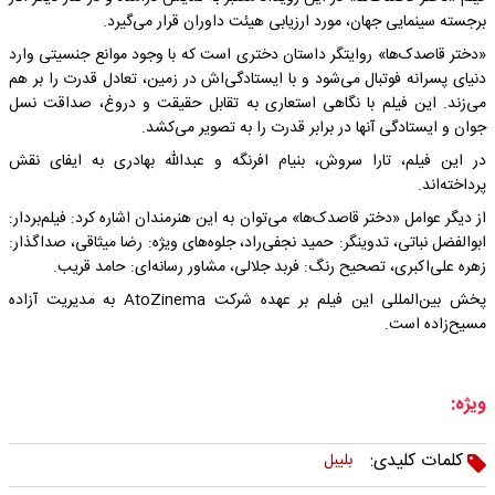
برجسته سینمایی جهان، مورد ارزیابی هیئت داوران قرار می‌گیرد.
«دختر قاصدک‌ها» روایتگر داستان دختری است که با وجود موانع جنسیتی وارد
دنیای پسرانه فوتبال می‌شود و با ایستادگی‌اش در زمین، تعادل قدرت را بر هم
می‌زند. این فیلم با نگاهی استعاری به تقابل حقیقت و دروغ، صداقت نسل
جوان و ایستادگی آنها در برابر قدرت را به تصویر می‌کشد.
در این فیلم، تارا سروش، بنیام افرنگه و عبدالله بهادری به ایفای نقش
پرداخته‌اند.
از دیگر عوامل «دختر قاصدک‌ها» می‌توان به این هنرمندان اشاره کرد: فیلم‌بردار:
ابوالفضل نباتی، تدوینگر: حمید نجفی‌راد، جلوه‌های ویژه: رضا میثاقی، صداگذار:
زهره علی‌اکبری، تصحیح رنگ: فربد جلالی، مشاور رسانه‌ای: حامد قریب.
پخش بین‌المللی این فیلم بر عهده شرکت AtoZinema به مدیریت آزاده
مسیح‌زاده است.
ویژه:
کلمات کلیدی:
بلیبل