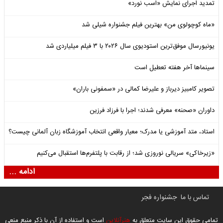
تمدید اجرای نمایش «اسب نورد»
«ماه کوچولوی من» بهترین فیلم جشنواره شیلی شد
یونیورسال موفق‌ترین استودیوی سال ۲۰۲۶ با ۳ فیلم میلیاردی شد
سینماها آخر هفته تعطیل است
تصویر کامبیز دیرباز و علیرضا کمالی در «سمفونی باران»
داوران «صحنه» معرفی شدند؛ اجرا با فرزاد فرزین
استاد، متد آموزشی یا مدرک؛ معیار واقعی انتخاب آموزشگاه زبان آلمانی چیست؟
«زیرخاکی» سریالی نوروزی شد؛ از رقابت با پلتفرم‌ها استقبال می‌کنیم
ادامه ...
تماس با ما
جشنواره فجر
تمامی حقوق این سایت متعلق به
هنرآنلاین
است و استفاده از آن با ذکر منبع منعی