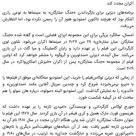
اکران مجدد کند.
برنامه‌های دیزنی برای بازگرداندن «جنگ ستارگان» به سینماها به نوعی رازی
آشکار بود که هرچند تاکنون استودیو هنوز آن را رسمی نکرده بود، اما انتظارش
می‌رفت.
امسال، سالگرد بزرگی برای این مجموعه اپرای فضایی است و گفته شده «جنگ
ستارگان: مبارز ستاره‌ای» ۲۸ می ۲۰۲۷ در سینماها اکران می‌شود. شاون لوی
کارگردانی این فیلم را بر عهده دارد و رایان گاسلینگ و میا گاث در آن بازی
می‌کنند. سال آینده، دیزنی «مندلورین و گروگو» را منتشر خواهد کرد که اولین
فیلم از مجموعه «جنگ ستارگان» پس از اکران «خیزش اسکای‌واکر» در سال
۲۰۱۹ است.
از زمانی که دیزنی لوکاس‌فیلم را خرید، این استودیو سه‌گانه‌ای موفق از فیلم‌ها را
با «نیرو برمی‌خیزد» شروع کرد و چندین سریال آنلاین مانند «مندلورین» و
«آندور» را به نمایش گذاشت. این استودیو البته «سولو»، درباره هان سولو را هم
ساخت که در گیشه شکست خورد.
جورج لوکاس کارگردانی و نویسندگی «امیدی تازه» را بر عهده داشت که
هریسون فورد، مارک همیل و کری فیشر در آن بازی کردند. سال ۱۹۷۷ این فیلم با
عنوان «جنگ ستارگان» اکران شد ولی هنگام اکران مجدد در سال ۱۹۸۱ نام آن به
«امیدی تازه» تغییر یافت. بعد از آن دنباله‌های موفقیت‌آمیز دیگری با نام‌های
«امپراتوری ضربه می‌زند» و «بازگشت جدای» به ترتیب در سال‌های ۱۹۸۰ و