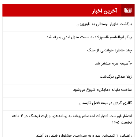
آخرین اخبار
بازگشت مازیار لرستانی به تلویزیون
پیکر ابوالقاسم قاسم‌زاده به سمت منزل ابدی بدرقه شد
چند خاطره خواندنی از جنگ
«آسیمه سر» منتشر شد
ژیلا هدائی درگذشت
ساخت دنباله «مایکل» شروع می‌شود
گالری گردی در نیمه فصل تابستان
انتشار فهرست اعتبارات اختصاص‌یافته به برنامه‌های وزارت فرهنگ در ۴ ماهه
نخست ۱۴۰۵
راهیابی ۲ انیمیشن سوره به سی‌امین جشنواره فیلم رود آیلند