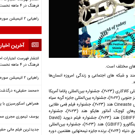
فرهنگ در ۴ ماهه نخست ۱۴۰۵
راهیابی ۲ انیمیشن سوره به سی‌امین جشنواره فیلم رود آیلند
آخرین اخبار
انتشار فهرست اعتبارات اخ
فرهنگ در ۴ ماهه نخست ۱۴۰۵
شورهای مختلف است.
مند و شبکه های اجتماعی و زندگی امروزه انسان‌ها
راهیابی ۲ انیمیشن سوره به سی‌امین جشنواره فیلم رود آیلند
.
«محمد حقیقی» درگذشت
این فیلم کوتاه تاکنون در جشنواره‌های بین‌المللی از جمله جشنواره بین‌المللی کالاکاری (۲۰۲۳)، جشنواره بین‌المللی پاناما آمریکا
(۲۰۲۲)، جشنواره سلامت تونس (۲۰۲۲)، جشنواره بین‌المللی دره سینون ولز جنوبی (۲۰۲۲)، جشنواره بین‌المللی جایزه گربه سیاه
همراهی اسکورسیزی با پ
(۲۰۲۲)، فینالیست جشنواره موج نو بوسان کره (۲۰۲۳)، جشنواره بین‌المللی Cineaste هند (۲۰۲۳)، جشنواره فیلم فِمی طلایی
بلغارستان (۲۰۲۳)، منتخب سیزدهمین دوره جشنواره بین‌المللی فیلم‌های کوچک آماتور هایکو هند (۲۰۲۳)، جشنواره
یوسف تیموری مجری مساب
CinemaCappuccino هند (۲۰۲۳)، جشنواره بین‌المللی فیلم بنگالورو (GBIFF) هند (۲۰۲۳)، جشنواره فیلم دیوید (David
Film Festival) در آمریکا و ترکیه، فینالیست جشنواره بین‌المللی فیلم بنگالورو (GBIFF) هند (۲۰۲۳)، جشنواره بین‌المللی
جدیدترین فیلم مانی حقی
فیلم ونوس ایتالیا (۲۰۲۴)، جشنواره بین‌المللی فیلم‌های هوشمند «تمام عشق دنیا» (۲۰۲۴)، برنده جایزه نیمه‌نهایی هفتمین دوره