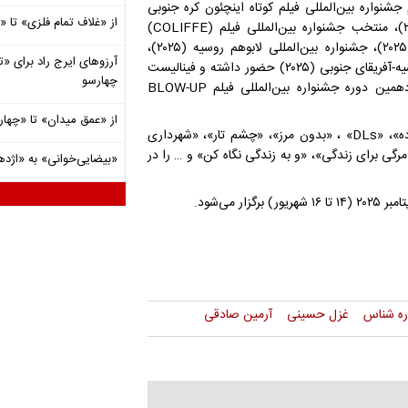
 (۲۰۲۴)، فینالیست بهترین فیلم جشنواره بین‌المللی فیلم کوتاه اینچئون کره جنوبی
از «غلاف تمام فلزی» تا
(۲۰۲۴)، نامزد نهایی نهمین دوره جشنواره بین‌المللی فیلم عشق (۲۰۲۴)، منتخب جشنواره بین‌المللی فیلم (COLIFFE)
کولیسئوم ایتالیا (۲۰۲۴)، جشنواره بین‌المللی فیلم جنوب شرقی آسیا (۲۰۲۵)، جشنواره بین‌المللی لابوهم روسیه (۲۰۲۵)،
آرزوهای ایرج راد برای «تئ
جشنواره بین‌المللی احمدآباد هندوستان (۲۰۲۵)، جشنواره بین‌المللی روسیه-آفریقای جنوبی (۲۰۲۵) حضور داشته و فینالیست
چهارسو
جشنواره بین‌المللی اییسما هند (۲۰۲۵) و برنده جایزه نیمه‌نهایی سیزدهمین دوره جشنواره بین‌المللی فیلم BLOW-UP
از «عمق میدان» تا «چهار
محمدرضا ستاره شناس فیلم‌های کوتاهی همچون «موقعیت ساعت دوازده»، «DLs» ، «بدون مرز»، «چشم تار»، «شهرداری
«مرگی برای زندگی»، «و به زندگی نگاه کن» و … را در
«بیضایی‌خوانی» به «اژد
ره شناس
غزل حسینی
آرمین صادقی