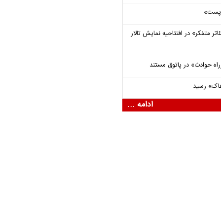
 «پست»
اتر متفکر» در افتتاحیه نمایش تالار
راه حوادث» در پاتوق مستند
هاک» رسید
ادامه ...