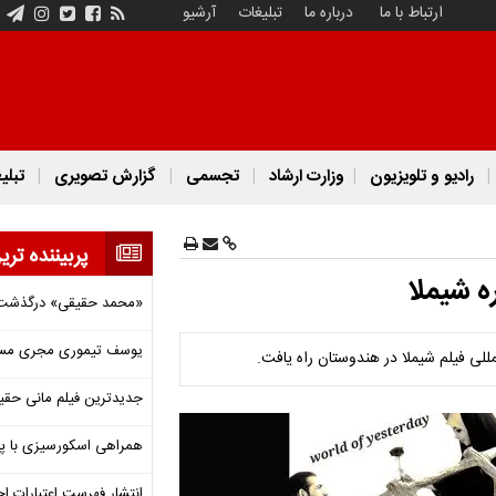
ارتباط با ما
درباره ما
تبلیغات
آرشیو
رادیو و تلویزیون
وزارت ارشاد
تجسمی
گزارش تصویری
تبلی
پربیننده تری
ه شیملا
«محمد حقیقی» درگذشت
یوسف تیموری مجری مساب
مللی فیلم شیملا در هندوستان راه یافت.
جدیدترین فیلم مانی حقی
همراهی اسکورسیزی با پ
انتشار فهرست اعتبارات اخ