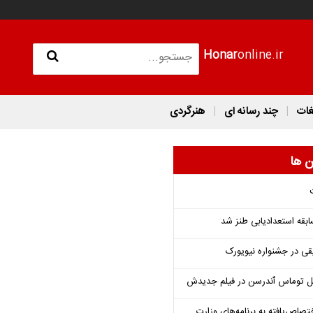
Honar
online.ir
غات
چند رسانه ای
هنرگردی
ن ها
قه استعدادیابی طنز شد
قی در جشنواره نیویورک
ل توماس ٱندرسن در فیلم جدیدش
تصاص‌یافته به برنامه‌های وزارت