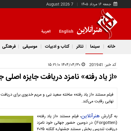
جمعه ۱۶ مرداد ۱۴۰۵
7 August 2026
English
العربية
خانه
سینما
تئاتر
کتاب و ادبیات
موسیقی
فرهنگی
کد خبر:
201941
۱۴۰۴/۰۴/۳۰ ۱۵:۲۱:۱۰
«از یاد رفته» نامزد دریافت جایزه اصلی ج
فیلم مستند «از یاد رفته» ساخته سعید نبی و مریم خدیوی برای دریا
نهایی رقابت می‌کند.
هنرآنلاین
به گزارش
، فیلم مستند «از یاد رفته»
(Forgotten) در دومین حضور جهانی خود نامزد
دریافت تندیس بخش مستند جشنواره کلکته ۲۰۲۵