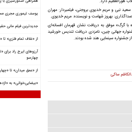
ب هورالعظیم دارد.
همراهی اسکورسیزی با پ
 سعید نبی و مریم خدیوی بروجنی، فیلمبردار: مهران
یوسف تیموری مجری مساب
صداگذاری: بهروز شهامت و نویسنده: مریم خدیوی.
این در سال ۲۰۲۴ با مستند «ایستاده با گرگ» موفق به دریافت نشان قهرمان افسانه‌ای
جدیدترین فیلم مانی حقی
شنواره جهانی چین، نامزدی دریافت تندیس خورشید
از «غلاف تمام فلزی» تا
آرزوهای ایرج راد برای «تئ
چهارسو
از «عمق میدان» تا «چهار
الکاظم ساکی
«بیضایی‌خوانی» به «اژد