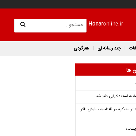
Honar
online.ir
غات
چند رسانه ای
هنرگردی
ن ها
قه استعدادیابی طنز شد
اتر متفکر» در افتتاحیه نمایش تالار
 «پست»