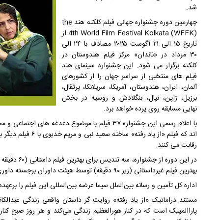
شد.
چهارمین دوره جشنواره جهانی فیلم کلکته هند the
4th World Film Festival Kolkata (WFFK) از
تاریخ ۱۵ الی ۲۱ آگوست ۲۰۲۵ مصادف با ۲۴ الی
۳۰ مرداد در «ناندان» مرکز فیلم هندوستان در
کلکته برگزار می شود. این جشنواره سینمای هند
فیلم های منتخبی از سراسر جهان را از کشورهای
آلمان، ایران، هندوستان، آمریکا، سریلانکا، پرتقال،
برزیل، ژاپن، نپال، بنگلادش و روسیه در بخش
نهایی مسابقه روی پرده خواهد برد.
با اعلام رسمی این جشنواره ۳۷ فیلم با موضوع دغدغه ه
اند که فیلم «از یاد ر
رقابت می کنند.
بهترین فیلم غیرداستانی (زیر ۹۰ دقیقه) توسط هیئت داوران برجسته داوری اهدا می شود.
اداره کل تأمین و رسانه بین‌الملل سیما عرضه بین‌المللی این فیلم را برعهده 
مستند دراماتیک «از یاد رفته» روایت گر داستان واقعی زندگی عبدالکاظ
پاراالمپیک است که در کنار هورالعظیم زندگی می‌کند و هر روز صبح کنار