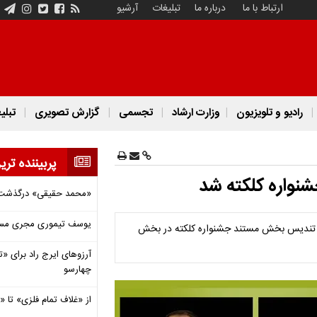
ارتباط با ما
درباره ما
تبلیغات
آرشیو
رادیو و تلویزیون
وزارت ارشاد
تجسمی
گزارش تصویری
تبلی
پربیننده تری
شنواره کلکته شد
«محمد حقیقی» درگذشت
یوسف تیموری مجری مساب
فت تندیس بخش مستند جشنواره کلکته در بخش
آرزوهای ایرج راد برای «تئ
چهارسو
از «غلاف تمام فلزی» تا