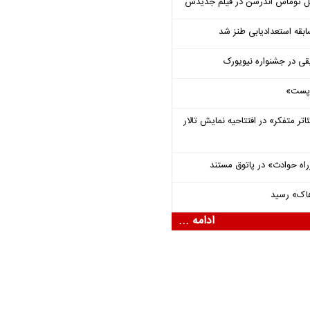
ل توماس ٱندرسن در فیلم جدیدش
قه استعدادیابی طنز شد
قی در جشنواره نیویورک
 «پست»
اتر متفکر» در افتتاحیه نمایش تالار
راه حوادث» در پاتوق مستند
هاک» رسید
ادامه ...