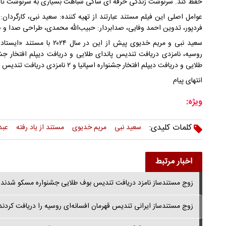
حفظ کند. سرنوشت زندگی حرفه ای ساکی شباهت بسیاری به سرنوشت تالا
عوامل اصلی این فیلم مستند عبارتند از تهیه کننده: سعید نبی، کارگردان:
فردپور، تدوین احمد وفایی، صدابردار: حبیب‌الله محمدی، طراحی صدا و 
سعید نبی و مریم خدیوی پیش از 
روسیه، نامزدی دریافت تندیس پاندای طلایی و دریافت دیپلم افتخار ج
طلایی و دریافت دیپلم افتخار جشنواره اسپانیا و ۲ نامزدی دریافت تندیس از جشنواره سینمایی هند شده بودند.
انتهای پیام
ویژه:
کلمات کلیدی:
سعید نبی
مریم خدیوی
مستند از یاد رفته
عبد
اخبار مرتبط
زوج مستندساز نامزد دریافت تندیس بوف طلایی جشنواره مسکو شدند
زوج مستندساز ایرانی تندیس قهرمان افسانه‌ای روسیه را دریافت کردند