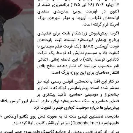
۱۷ ژوئیه ۲۰۲۶ (۲۶ تیر ۱۴۰۵) برنامه‌ریزی شده، از
اکنون در فهرست برخی سالن‌های سینمای
ایالت‌های تگزاس، آریزونا و دیگر شهرهای بزرگ
آمریکا قرار گرفته است.
اگرچه پیش‌فروش زودهنگام بلیت برای فیلم‌های
پرخرج چندان غیرمنتظره نیست، ثبت بلیت‌های
فرمت آی‌مکس IMAX (یک فرمت فیلم سینمایی با
کیفیت بالا و سیستم نمایش که توسط یک شرکت
کانادایی توسعه یافته) با این فاصله زمانی، اتفاقی
نادر محسوب می‌شود که نشان‌دهنده سطح بالای
انتظار مخاطبان برای این پروژه بزرگ است.
در کنار این اقدام، نخستین آنونس رسمی فیلم نیز
منتشر شده است؛ پیش‌نمایشی کوتاه که با تصاویر
چشم‌نواز و موسیقی حماسی، تأکید بیشتری بر
فضای حماسی و سبک منحصربه‌فرد نولان دارد. انتشار این آنونس بلافاصل
پیش‌بینی‌ها درباره موفقیت تجاری فیلم را تقویت کرد.
«اوپنهایمر» (Oppenheimer) نیز در آن نقش کلیدی ایفا کرده بود.
در این اثر که بازآفرینی مدرنی از حماسه کلاسیک «اودیسه» هومر است، مت