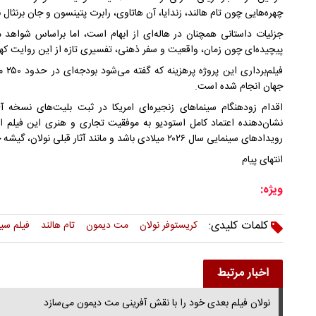
چهره‌هایی چون تام هالند، زندایا، آن هاتاوی، رابرت پتینسون و جان برنثال ن
جزئیات داستانی همچنان در هاله‌ای از ابهام است، اما براساس شواهد مو
پیچیده‌ای چون زمان، واقعیت و سفر ذهنی، تفسیری تازه از این روایت کهن
فیلم
جهان انجام شده است.
اقدام زودهنگام سینماهای زنجیره‌ای امریکا در ثبت بلیت‌های نسخه
نشان‌دهنده اعتماد کامل استودیو به موفقیت تجاری و هنری این فیلم اس
رویدادهای سینمایی سال ۲۰۲۶ میلادی باشد و مانند آثار قبلی نولان، گیشه جهانی را تحت‌تأثیر قرار دهد.
انتهای پیام
ویژه:
کلمات کلیدی:
کریستوفر نولان
مت دیمون
تام هالند
فیلم سی
اخبار مرتبط
نولان فیلم بعدی خود را با نقش آفرینی مت دیمون می‌سازد