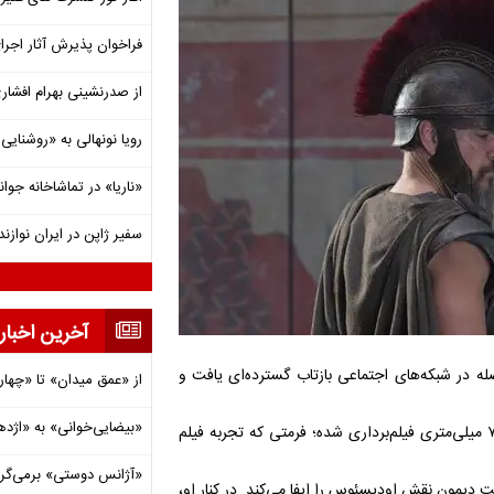
فراخوان پذیرش آثار اجرا
از صدرنشینی بهرام افشاری تا 
رویا نونهالی به «روشنا
«ناریا» در تماشاخانه جوان
سفیر ژاپن در ایران نوازن
آخرین اخبار
ه در شبکه‌های اجتماعی بازتاب گسترده‌ای یافت و
از «عمق میدان» تا «چهار
«بیضایی‌خوانی» به «اژد
«ادیسه» نخستین فیلمی ست که به‌ صورت کامل روی نگاتیو آی‌مکس ۷۰ میلی‌متری فیلم‌برداری شده؛ فرمتی که تجربه فیلم
«آژانس دوستی» برمی‌گردد
 دیمون نقش اودیسئوس را ایفا می‌کند. در کنار او،