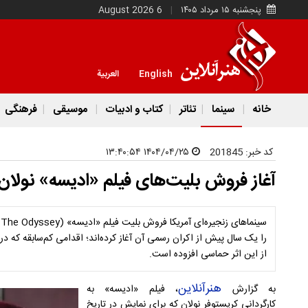
پنجشنبه ۱۵ مرداد ۱۴۰۵
6 August 2026
English
العربية
خانه
سینما
تئاتر
کتاب و ادبیات
موسیقی
فرهنگی
کد خبر:
201845
۱۴۰۴/۰۴/۲۵ ۱۳:۴۰:۵۴
آغاز فروش بلیت‌های فیلم «ادیسه» نولان
س
را یک سال پیش از اکران رسمی آن آغاز کرده‌اند؛ اقدامی کم‌سابقه که در
از این اثر حماسی افزوده است.
هنرآنلاین
به گزارش
، فیلم «ادیسه» به
کارگردانی کریستوفر نولان که برای نمایش در تاریخ