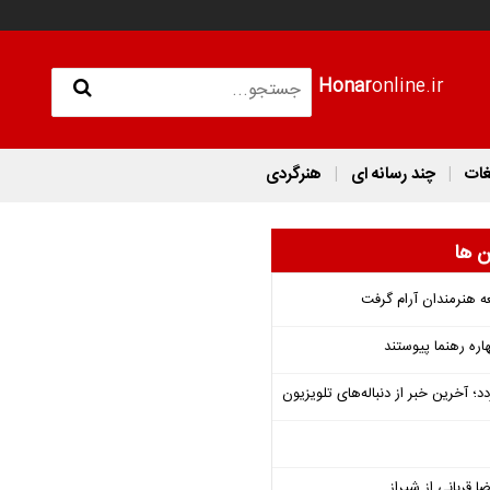
Honar
online.ir
غات
چند رسانه ای
هنرگردی
ن ها
ه هنرمندان آرام گرفت
هاره رهنما پیوستند
؛ آخرین خبر از دنباله‌های تلویزیون
ا قربانی از شیراز