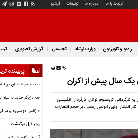
ارتباط با ما
درباره ما
تبلیغات
آرشیو
رادیو و تلویزیون
وزارت ارشاد
تجسمی
گزارش تصویری
تبلی
پربیننده تری
 یک سال پیش از اکران
پیکر مریم همتیان در قطع
سه بازیگر جدید به فیلم ب
ینماهای زنجیره‌ای آمریکا فروش بلیت فیلم «ادیسه» (The Odyssey) به کارگردانی کریستوفر نولان، کارگردان انگلیسی
 کنار انتشار اولین آنونس رسمی، بر حجم انتظارات
«آژانس دوستی» برمی‌گردد
پیتر گیل درگذشت
آغاز تور کنسرت های علیرض