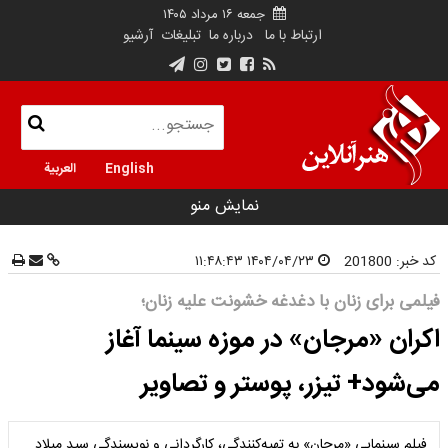
جمعه ۱۶ مرداد ۱۴۰۵
ارتباط با ما
درباره ما
تبلیغات
آرشیو
English
العربية
نمایش منو
کد خبر:
201800
۱۴۰۴/۰۴/۲۳ ۱۱:۴۸:۴۳
فیلمی برای زنان با دغدغه خشونت علیه زنان؛
اکران «مرجان» در موزه سینما آغاز
می‌شود+ تیزر، پوستر و تصاویر
فیلم سینمایی «مرجان» به تهیه‌کنندگی، کارگردانی و نویسندگی سید میلاد