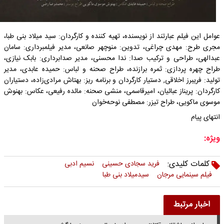
عوامل این فیلم عبارتند از نویسنده، تهیه کننده و کارگردان: سید میلاد بنی طبا،
مجری طرح: مهدی چراغی، تدوین: منوچهر صانعی، مدیر فیلمبرداری: سامان
عبدالهی، طراحی و ترکیب صدا: ندا محسنی، مدیر صدابرداری: بابک نیازی،
طراح چهره پردازی: ثمره برازنده، طراح صحنه و لباس: حمیده عابدی، مدیر
تولید: فریبرز اخلاقی, دستیار کارگردان و برنامه ریز: بهتاش مرادی‌زاده، دستیاران
کارگردان: پریناز عبائیان، امیرقاسمی، منشی صحنه: مائده رفیعی، عکاس: بهنوش
موسوی ماکویی، طراح تیزر: مصطفی نوحه‌خوان‌
انتهای پیام
ویژه:
کلمات کلیدی:
فرید سجادی حسینی
نسیم ادبی
فیلم سینمایی مرجان
سیدمیلاد بنی طبا
اخبار مرتبط