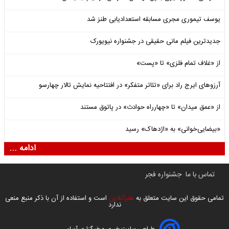
یوسف تیموری مجری مسابقه استعدادیابی طنز شد
جدیدترین فیلم مانی حقیقی در جشنواره نیویورک
از «غلاف تمام فلزی» تا «پست»
آرزوهای ایرج راد برای «تئاتر متفکر» در افتتاحیه نمایش تالار چهارسو
از «عمق میدان» تا «چهارراه حوادث» در پاتوق مستند
«بیضایی‌خوانی» به «اژدهاک» رسید
ادامه ...
تماس با ما
جشنواره فجر
تمامی حقوق این سایت متعلق به
هنرآنلاین
است و استفاده از آن با ذکر منبع منعی
ندارد