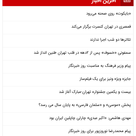
آخرین اخبار
«بایکوت» روی صحنه می‌رود
قمصری در تهران کنسرت برگزار می‌کند
تئاترها دو شب اجرا ندارند
سمفونی «خسوف» پس از ۲دهه در قلب تهران طنین انداز شد
پیام وزیر فرهنگ به مناسبت روز خبرنگار
جایزه ویژه ونیز برای یک فیلم‌ساز
بیست و یکمین جشنواره تهران-مبارک آغاز شد
پخش «موسی» و «سلمان فارسی» به پایان سال می رسد؟
مهدی هاشمی: «اکبر عبدی» چارلی چاپلینِ ایران بود
پیام محمدرضا نوروزپور برای روز خبرنگار