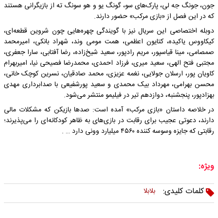
جون، جونگ جه لی، پارک‌های سو، گونگ یو و هو سونگ ته از بازیگرانی‌ هستند
که در این فصل از «بازی مرکب» حضور دارند.
دوبله اختصاصی این سریال نیز با گویندگی چهره‌هایی چون شروین قطعه‌ای،
کیکاووس یاکیده، کتایون اعظمی، همت مومی وند، شهراد بانکی، امیرمحمد
صمصامی، مینا قیاسپور، مریم رادپور، سعید شیخ‌زاده، رضا آفتابی، سارا جعفری،
مجتبی فتح الهی، سعید میری، فرزاد احمدی، محمدرضا فصیحی نیا، امیربهرام
کاویان پور، ارسلان جولایی، نغمه عزیزی، محمد صادقیان، نسرین کوچک خانی،
محسن بهرامی، مهرداد بیک محمدی و سعید پورشفیعی با صدابرداری مهدی
بهزادپور، پنجشنبه، دوازدهم تیر در فیلیمو منتشر می‌شود.
در خلاصه داستان «بازی مرکب» آمده است: صدها بازیکن که مشکلات مالی
دارند، دعوتی عجیب برای رقابت در بازی‌های به ظاهر کودکانه‌ای را می‌پذیرند؛
رقابتی که جایزه وسوسه کننده ۴۵۶۰ میلیارد وونی دارد … .
ویژه:
کلمات کلیدی:
بلابلا