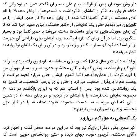
داریوش مودبیان پس از قرائت پیام علی نصیریان گفت: «من در نوجوانی که
علاقه فراوان به تئاتر و تماشای تئاترداشت داشتمدرهمان اواخر دهه۳۰ با نام
آقای محتشم در تئاتر آناهیتا آشنا شدم از اوایل دهه ۴۰ کار جدی ایشان را در
تلویزیون می‌دیدیم.حتی یک نمایشی از «شهر قشنگ» بیژن مفید اجرا شد که تا
آن زمان صورتک‌هایی که برای ماسک‌ها ساخته می‌شد با خمیر کاغذ بود و بسیار
سنگین بود. اما در آن زمان که تازه ابر آمده بود، ایشان برای طراحی آن چهره‌ها
از ابر استفاده کرد کهبسیار سبک‌تر و زیباتر بود و در آن زمان یک اتفاق نوآورانه به
شمار می‌آمد.»
او ادامه داد: «در سال 1346 که من برای مسابقه به تلویزیون رفته بودم ما را به
اتاق گریم فرستادند، زمانی که رفتم آقای محتشم، جدی، تمیز و بسیار مهربان من
را گریم کردند، از همان‌جا باهم آشنا شدیم. ایشان حتی درباره نحوه مراقبت از
پوست هم با بازیگران صحبت می‌کرد و حتی برای بررسی شخصیت‌ها تبدیل به
یک روانشناس شده بود. پس از انقلاب هم که به ایران بازگشتم در دهه ۷۰
مجموعه نمایش «خاطره‌ها» را با ایشان کار کردیم و در پایان دهه ۷۰ در همین
سالنی که الان موزه سینما هست مجموعه «پرده عجایب» را در کنار بیژن
محتشم و علی نصیریان پیش بردیم.»
یک آدم‌هایی به هزار آدم می‌ارزند
اکبر عبدی یکی دیگر از بازیگرانی بود که در این مراسم سخن گفت و اظهار کرد:
«آقای محتشم، گریمور خوب، جهان دیده و حتی روانشناس خوبی است که