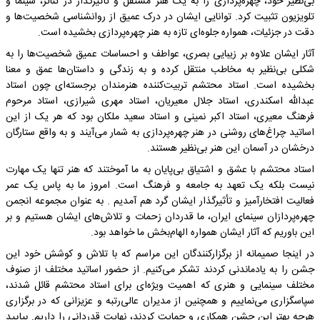
بی‌نظیر خود، چهره‌پردازی را به یک هنر مستقل و تأثیرگذار در تئاتر، سینما و
تلویزیون تثبیت کرد. توانایی ایشان در درک عمیق از روانشناسی شخصیت‌ها و
دقت در جزئیات، همواره جلوه‌ای تازه به هنر چهره‌پردازی بخشیده است.
آثار ایشان علاوه بر زیبایی بصری، عواطف و احساسات عمیق شخصیت‌ها را به
شکلی بی‌نظیر به مخاطب منتقل کرده و به زندگی و داستان‌ها عمق و معنا
بخشیده است. استاد محتشم تربیت‌کننده هنرمندان برجسته‌ای چون استاد
عبدالله اسکندری، استاد جلال معیریان، استاد مهری شیرازی، استاد مرحوم
فرهنگ معیری، استاد اکبر نمینی و استاد سعید ملکان بود که هر یک از این
اساتید چراغ‌های روشنی در هنر چهره‌پردازی به شمار می‌آیند و به واقع ستارگان
درخشان در آسمان این هنر بی‌نظیر هستند.
استاد محتشم با عشق و اشتیاق بی‌پایان به ما آموختند که هنر تنها یک مهارت
نیست بلکه یک تعهد به جامعه و فرهنگ است. امروز ما به پاس یک عمر
فعالیت افتخارآمیز و تأثیرگذار ایشان گرد هم آمدیم . به عنوان مجموعه انجمن
چهره‌پردازان سینمای ایران، ما قدردان زحمات و تلاش‌های ایشان هستیم و بر
این باوریم که آثار ایشان همواره الهام‌بخش ما خواهد بود.
در اینجا صمیمانه از برگزارکنندگان این مراسم که با تلاش و کوشش خود این
جشن را به یادماندنی کردند تشکر می‌کنیم. از حضور اساتید مختلف از صنوف
مختلف سینمایی و هنری که اهمیت ویژه‌ای برای استاد محتشم قائل شدند،
سپاسگزاری می‌نماییم و همچنین از مدیران عالی‌رتبه و عزیزانی که در برگزاری
هرچه بهتر این جشن همکاری و حمایت کردند، نهایت قدردانی را داریم. بیایید