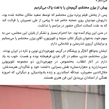
می‌کنم.»
پیش از بیژن محتشم، گریم‌مان را با نفت پاک می‌کردیم
پس از پخش فیلم پرتره بیژن محتشم که توسط سعید ملکان ساخته شده بود،
داریوش مودبیان روی صحنه حاضر شد تا پیامی از علی نصیریان را قرائت کند
که به علت کسالت امکان حضور در مراسم را نداشت.
در متن این پیام آمده بود: «با احترام بسیار و تشکر از بانیان این مجلس، من به
سهم خود، به‌عنوان بازیگر تئاتر، سینما و تلویزیون، آقای بیژن محتشم را می‌ستایم
و برایشان آرزوی تندرستی و شادمانی دارم.
ایشان به‌واقع آغازگر و پیشگام در گریم، چهره‌پردازی نوین و تازه در ایران بودند.
بیژن محتشم، جدی، منظم در کار، فردی فرهیخته بوده و هست. خوب به یاد
دارم در آغاز انقلاب، به‌خصوص در چهره‌پردازی دو مجموعه تلویزیونی
«سربداران» و «هزاردستان» نقش بسزایی داشتند؛ خود و شاگردان هنرمندشان:
جلال‌الدین معیریان، عبدالله اسکندری و زنده یادولدبیکی و دیگرانی که امروزه
همگی از استادان بی‌بدیل این فن هنری هستند.