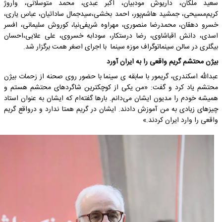
سعید ملکان، داریوش مودبیان، اکبر عبدی، محمد متوسلانی، واروژ
کریم‌مسیحی، جمشید هاشم‌پور، احمد بخشی،سیدجمال ساداتیان، عباس یاری،
خسرو دهقان، محمدرضا منصوری، مهراوه شریفی‌نیا، کوروش سلیمانی، افسر
اسدی، دانش اقباشاوی، رضا درستکار، سودابه خسروی، علی علایی،احسان
بیگلری در سالن سینماتوگراف موزه سینما با اجرای اصغر همت برگزار شد.
بیژن محتشم گریم واقعی را به ایران آورد
عبدالله اسکندری، گریمور با سابقه ی سینما با حضور روی صحنه از زحمات بیژن
محتشم یاد کرد و گفت: «من یکی از کوچکترین شاگردهای محتشم هستم و
همیشه خودم را مدیون ایشان می‌دانم. بارها گفته‌ام که ایشان به عنوان استاد
چیزهای زیادی به من آموزش دادند. ایشان در گریم همتا ندارد و درواقع گریم
واقعی را وارد ایران کردند.»