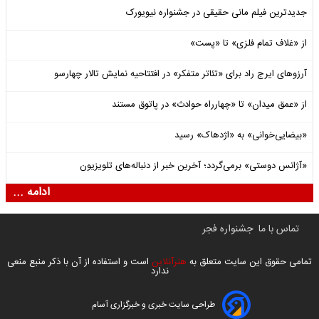
جدیدترین فیلم مانی حقیقی در جشنواره نیویورک
از «غلاف تمام فلزی» تا «پست»
آرزوهای ایرج راد برای «تئاتر متفکر» در افتتاحیه نمایش تالار چهارسو
از «عمق میدان» تا «چهارراه حوادث» در پاتوق مستند
«بیضایی‌خوانی» به «اژدهاک» رسید
«آژانس دوستی» برمی‌گردد؛ آخرین خبر از دنباله‌های تلویزیون
ادامه ...
تماس با ما
جشنواره فجر
تمامی حقوق این سایت متعلق به
هنرآنلاین
است و استفاده از آن با ذکر منبع منعی
ندارد
طراحی سایت خبری و خبرگزاری آسام