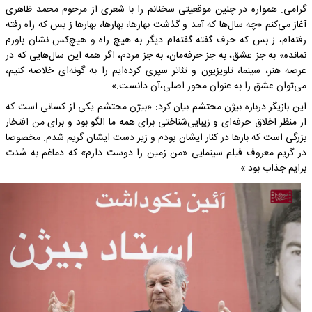
گرامی. همواره در چنین موقعیتی سخنانم را با شعری از مرحوم محمد ظاهری
آغاز می‌کنم «چه سال‌ها که آمد و گذشت بهارها، بهارها، بهارها ز بس که راه رفته
رفته‌ام، ز بس که حرف گفته گفته‌ام دیگر به هیچ راه و هیچ‌کس نشان باورم
نمانده» به جز عشق، به جز حرفه‌مان، به جز مردم، اگر همه این سال‌هایی که در
عرصه هنر، سینما، تلویزیون و تئاتر سپری کرده‌ایم را به گونه‌ای خلاصه کنیم،
می‌توان عشق را به عنوان محور اصلی،آن دانست.»
این بازیگر درباره بیژن محتشم بیان کرد: «بیژن محتشم یکی از کسانی است که
از منظر اخلاق حرفه‌ای و زیبایی‌شناختی برای همه ما الگو بود و برای من افتخار
بزرگی است که بارها در کنار ایشان بودم و زیر دست ایشان گریم شدم. مخصوصا
در گریم معروف فیلم سینمایی «من زمین را دوست دارم» که دماغم به شدت
برایم جذاب بود.»