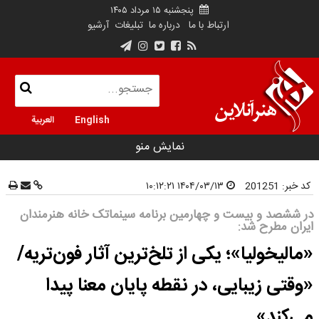
پنجشنبه ۱۵ مرداد ۱۴۰۵
ارتباط با ما
درباره ما
تبلیغات
آرشیو
English
العربية
نمایش منو
کد خبر:
201251
۱۴۰۴/۰۳/۱۳ ۱۰:۱۲:۲۱
در ششصد و بیست و چهارمین برنامه سینماتک خانه هنرمندان
ایران مطرح شد:
«مالیخولیا»؛ یکی از تلخ‌ترین آثار فون‌تریه/
«وقتی زیبایی، در نقطه‌ پایان معنا پیدا
می‌کند»