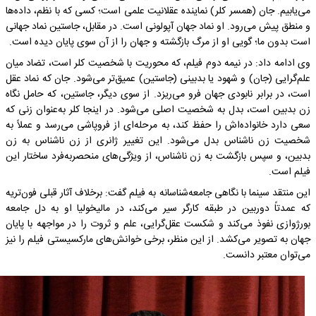
می‌یابیم. جان (همسر کلر) نماینده عقلانیت علمی است؛ کسی که با نظم، داده‌ها
و منطق پیش می‌رود. او نماد جهان آپولونی است. در مقابل، جاستین نماد جهانی
است بدون ما؛ گویی او از مرگ بازگشته و جهان را از آن سوی پایان دیده است.
وی ادامه داد: در نیمه دوم فیلم، که محوریت با شخصیت کلر است، تضاد میان
علم‌گرایی (جان) و شهود یا بدبینی (جاستین) عمیق‌تر می‌شود. جان که نماد عقل
است، در برابر نابودی جهان فرو می‌ریزد. از سوی دیگر، جاستین، که حامل نگاه
زن بدبین است، بدل به شخصیت اصلی می‌شود. در اینجا کلر به‌عنوان زنی که
سعی دارد خانواده‌اش را حفظ کند، به مرحله‌ای از فروپاشی می‌رسد و عملاً به
شخصیت زن ناشناس بدل می‌شود. این تغییر ژانری از زن ناشناس به زن
بدبین، و سپس بازگشت به زن ناشناس، از ویژگی‌های منحصر‌به‌فرد ساختار این
فیلم است.
این منتقد سینما با نگاهی جامعه‌شناسانه به فیلم گفت: برخلاف آثار قبلی فون‌تریه
که عمدتاً دوربین در طبقه کارگر سیر می‌کند، در مالیخولیا او به دل جامعه
بورژوازی نفوذ می‌کند و شکست عقل‌گرایی، علم و ثروت را در مواجهه با پایان
جهان به تصویر می‌کشد. از این منظر، برخی خوانش‌های مارکسیستی فیلم را نیز
می‌توان معتبر دانست.