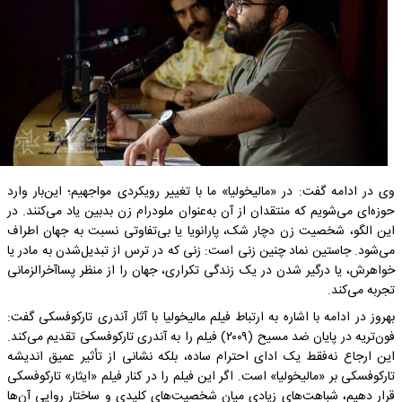
وی در ادامه گفت: در «مالیخولیا» ما با تغییر رویکردی مواجهیم؛ این‌بار وارد
حوزه‌ای می‌شویم که منتقدان از آن به‌عنوان ملودرام زن بدبین یاد می‌کنند. در
این الگو، شخصیت زن دچار شک، پارانویا یا بی‌تفاوتی نسبت به جهان اطراف
می‌شود. جاستین نماد چنین زنی است: زنی که در ترس از تبدیل‌شدن به مادر یا
خواهرش، یا درگیر شدن در یک زندگی تکراری، جهان را از منظر پساآخرالزمانی
تجربه می‌کند.
بهروز در ادامه با اشاره به ارتباط فیلم مالیخولیا با آثار آندری تارکوفسکی گفت:
فون‌تریه در پایان ضد مسیح (۲۰۰۹) فیلم را به آندری تارکوفسکی تقدیم می‌کند.
این ارجاع نه‌فقط یک ادای احترام ساده، بلکه نشانی از تأثیر عمیق اندیشه
تارکوفسکی بر «مالیخولیا» است. اگر این فیلم را در کنار فیلم «ایثار» تارکوفسکی
قرار دهیم، شباهت‌های زیادی میان شخصیت‌های کلیدی و ساختار روایی آن‌ها