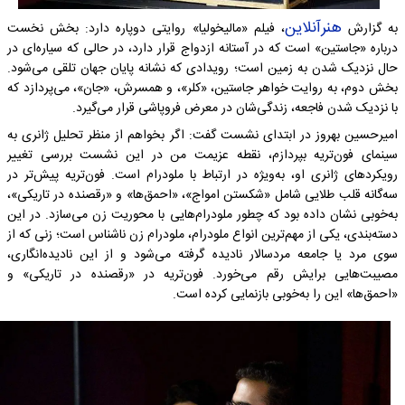
هنرآنلاین
به گزارش
، فیلم «مالیخولیا» روایتی دوپاره دارد: بخش نخست
درباره «جاستین» است که در آستانه ازدواج قرار دارد، در حالی که سیاره‌ای در
حال نزدیک شدن به زمین است؛ رویدادی که نشانه پایان جهان تلقی می‌شود.
بخش دوم، به روایت خواهر جاستین، «کلر»، و همسرش، «جان»، می‌پردازد که
با نزدیک شدن فاجعه، زندگی‌شان در معرض فروپاشی قرار می‌گیرد.
امیرحسین بهروز در ابتدای نشست گفت: اگر بخواهم از منظر تحلیل ژانری به
سینمای فون‌تریه بپردازم، نقطه عزیمت من در این نشست بررسی تغییر
رویکردهای ژانری او، به‌ویژه در ارتباط با ملودرام است. فون‌تریه پیش‌تر در
سه‌گانه قلب طلایی شامل «شکستن امواج»، «احمق‌ها» و «رقصنده در تاریکی»،
به‌خوبی نشان داده بود که چطور ملودرام‌هایی با محوریت زن می‌سازد. در این
دسته‌بندی، یکی از مهم‌ترین انواع ملودرام، ملودرام زن ناشناس است؛ زنی که از
سوی مرد یا جامعه مردسالار نادیده گرفته می‌شود و از این نادیده‌انگاری،
مصیبت‌هایی برایش رقم می‌خورد. فون‌تریه در «رقصنده در تاریکی» و
«احمق‌ها» این را به‌خوبی بازنمایی کرده است.