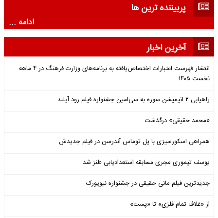
پربیننده ترین ها
ادامه ...
آخرین اخبار
انتشار فهرست اعتبارات اختصاص‌یافته به برنامه‌های وزارت فرهنگ در ۴ ماهه
نخست ۱۴۰۵
راهیابی ۲ انیمیشن سوره به سی‌امین جشنواره فیلم رود آیلند
«محمد حقیقی» درگذشت
همراهی اسکورسیزی با پل توماس ٱندرسن در فیلم جدیدش
یوسف تیموری مجری مسابقه استعدادیابی طنز شد
جدیدترین فیلم مانی حقیقی در جشنواره نیویورک
از «غلاف تمام فلزی» تا «پست»