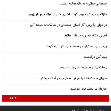
«بیضایی‌خوانی» به «اژدهاک» رسید
«آژانس دوستی» برمی‌گردد؛ آخرین خبر از دنباله‌های تلویزیون
فراخوان پذیرش آثار اجرای صحنه‌ای در تماشاخانه صحنه آبی
اجرای «کافه نادری» در تالار حافظ
پیکر مریم همتیان در قطعه هنرمندان آرام گرفت
پیتر گیل درگذشت
رویا نونهالی به «روشنایی شب» رسید
سریال ساخته‌شده با هوش مصنوعی در آستانه پخش
«ناریا» در تماشاخانه جوانمرد
ادامه ...