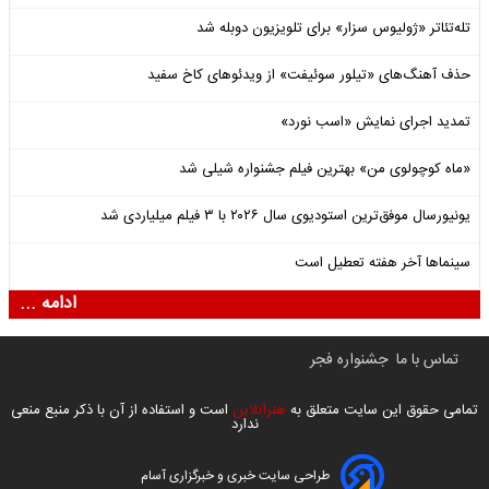
تله‌تئاتر «ژولیوس سزار» برای تلویزیون دوبله شد
حذف آهنگ‌های «تیلور سوئیفت» از ویدئوهای کاخ سفید
تمدید اجرای نمایش «اسب نورد»
«ماه کوچولوی من» بهترین فیلم جشنواره شیلی شد
یونیورسال موفق‌ترین استودیوی سال ۲۰۲۶ با ۳ فیلم میلیاردی شد
سینماها آخر هفته تعطیل است
ادامه ...
تماس با ما
جشنواره فجر
تمامی حقوق این سایت متعلق به
هنرآنلاین
است و استفاده از آن با ذکر منبع منعی
ندارد
طراحی سایت خبری و خبرگزاری آسام