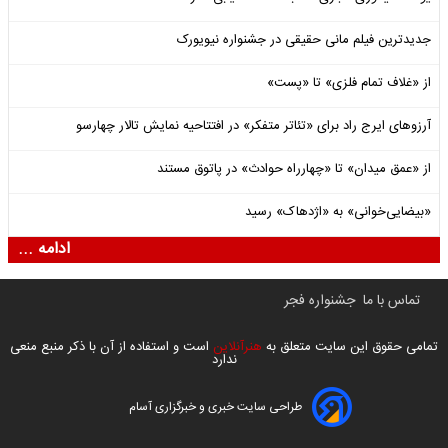
جدیدترین فیلم مانی حقیقی در جشنواره نیویورک
از «غلاف تمام فلزی» تا «پست»
آرزوهای ایرج راد برای «تئاتر متفکر» در افتتاحیه نمایش تالار چهارسو
از «عمق میدان» تا «چهارراه حوادث» در پاتوق مستند
«بیضایی‌خوانی» به «اژدهاک» رسید
ادامه ...
تماس با ما
جشنواره فجر
تمامی حقوق این سایت متعلق به
هنرآنلاین
است و استفاده از آن با ذکر منبع منعی
ندارد
طراحی سایت خبری و خبرگزاری آسام