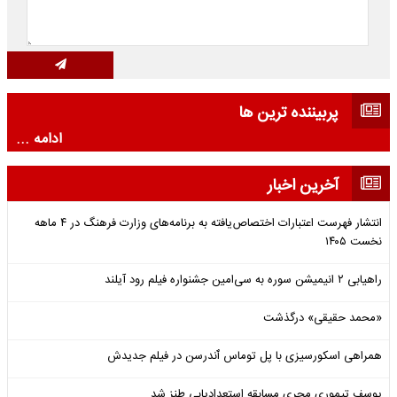
پربیننده ترین ها
ادامه ...
آخرین اخبار
انتشار فهرست اعتبارات اختصاص‌یافته به برنامه‌های وزارت فرهنگ در ۴ ماهه
نخست ۱۴۰۵
راهیابی ۲ انیمیشن سوره به سی‌امین جشنواره فیلم رود آیلند
«محمد حقیقی» درگذشت
همراهی اسکورسیزی با پل توماس ٱندرسن در فیلم جدیدش
یوسف تیموری مجری مسابقه استعدادیابی طنز شد