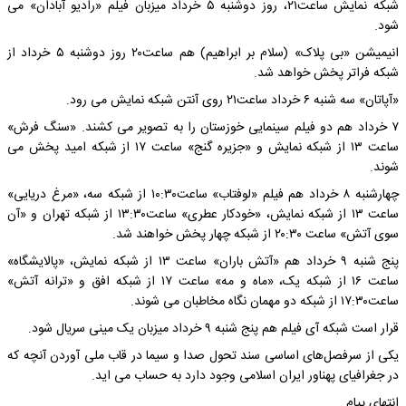
شبکه نمایش ساعت۲۱، روز دوشنبه ۵ خرداد میزبان فیلم «رادیو آبادان» می
شود.
انیمیشن «بی پلاک» (سلام بر ابراهیم) هم ساعت۲۰ روز دوشنبه ۵ خرداد از
شبکه فراتر پخش خواهد شد.
«آپاتان» سه شنبه ۶ خرداد ساعت۲۱ روی آنتن شبکه نمایش می رود.
۷ خرداد هم دو فیلم سینمایی خوزستان را به تصویر می کشند. «سنگ فرش»
ساعت ۱۳ از شبکه نمایش و «جزیره گنج» ساعت ۱۷ از شبکه امید پخش می
شوند.
چهارشنبه ۸ خرداد هم فیلم «لوفتاب» ساعت۱۰:۳۰ از شبکه سه، «مرغ دریایی»
ساعت ۱۳ از شبکه نمایش، «خودکار عطری» ساعت۱۳:۳۰ از شبکه تهران و «آن
سوی آتش» ساعت ۲۰:۳۰ از شبکه چهار پخش خواهند شد.
پنج شنبه ۹ خرداد هم «آتش باران» ساعت ۱۳ از شبکه نمایش، «پالایشگاه»
ساعت ۱۶ از شبکه یک، «ماه و مه» ساعت ۱۷ از شبکه افق و «ترانه آتش»
ساعت۱۷:۳۰ از شبکه دو مهمان نگاه مخاطبان می شوند.
قرار است شبکه آی فیلم هم پنج شنبه ۹ خرداد میزبان یک مینی سریال شود.
یکی از سرفصل‌های اساسی سند تحول صدا و سیما در قاب ملی آوردن آنچه که
در جغرافیای پهناور ایران اسلامی وجود دارد به حساب می اید.
انتهای پیام