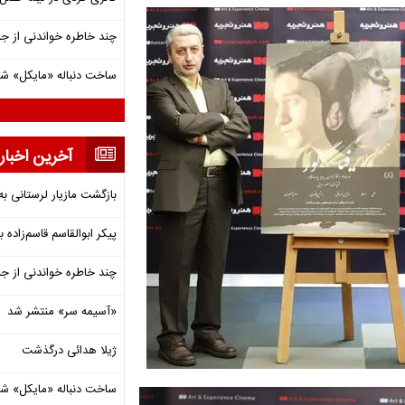
چند خاطره خواندنی از ج
ساخت دنباله «مایکل» ش
آخرین اخبار
بازگشت مازیار لرستانی به
پیکر ابوالقاسم قاسم‌زاده
چند خاطره خواندنی از ج
«آسیمه سر» منتشر شد
ژیلا هدائی درگذشت
ساخت دنباله «مایکل» ش