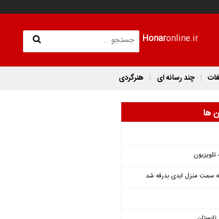
Honar
online.ir
غات
چند رسانه ای
هنرگردی
ن ها
 تلویزیون
 به سمت منزل ابدی بدرقه شد
تابستان