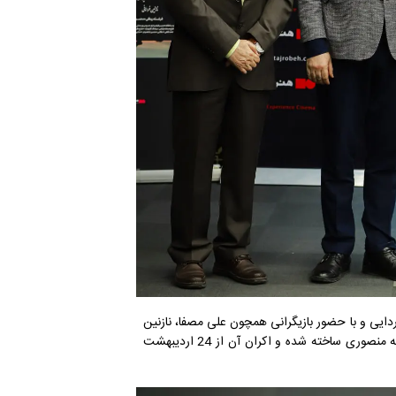
 ردایی و با حضور بازیگرانی همچون علی مصفا، نازنین
فراهانی فرشته ریگی، محمود حقیقی، مهران افشار، راستین غفوری، راضیه منصوری ساخته شده و اکران آن از 24 اردیبهشت