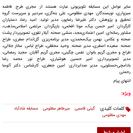
سایر عوامل این مسابقه تلویزیونی عبارت هستند از: مجری طرح: فاطمه
سبزواری، نویسندگان: مهدی مظلومی، علی بنه‌گزی، سردبیر و سرپرست گروه
تحقیق و پژوهش: دکتر علیرضا رضاپور، مدیر تولید: امید رضا، دستیاران
کارگردان: امیر حسن بیک، مونا افخمی، بازیگردان: مرتضی اسلامی‌مذهب،
مشاور رسانه‌ای: امین اعتمادی‌مجد، منشی صحنه: آیلار تقوی، تصویربردار پشت
صحنه و عکاس: بهمن بیک‌محمدی، مدیر برنامه‌ریزی: گل‌اندام صفری، طراح
صحنه: سعیده اصغری، مدیر صحنه: وحید محققی، طراح لباس: ساناز جلالی،
طراح و مجری گریم بانوان: نفس چگینی، مجری گریم آقایان: مجید رمضانی،
مدیر تصویربرداری: امیر حسین هوشیاری، طراح نور: محمد رضا
بادامچی‌حسنلویی، مدیر صدابرداری: امین جعفری، کارشناس: دکتر آتوسا
رحمتی.
انتهای پیام
ویژه:
کلمات کلیدی:
گیتی قاسمی
میرطاهر مظلومی
مسابقه شادآباد
مهدی مظلومی
اخبار مرتبط