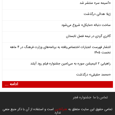
«آسیمه سر» منتشر شد
ژیلا هدائی درگذشت
ساخت دنباله «مایکل» شروع می‌شود
گالری گردی در نیمه فصل تابستان
انتشار فهرست اعتبارات اختصاص‌یافته به برنامه‌های وزارت فرهنگ در ۴ ماهه
نخست ۱۴۰۵
راهیابی ۲ انیمیشن سوره به سی‌امین جشنواره فیلم رود آیلند
«محمد حقیقی» درگذشت
ادامه ...
تماس با ما
جشنواره فجر
تمامی حقوق این سایت متعلق به
هنرآنلاین
است و استفاده از آن با ذکر منبع منعی
ندارد