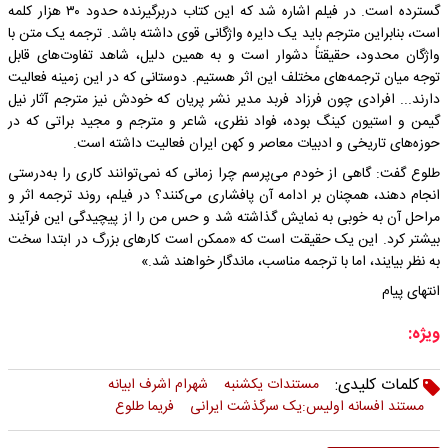
گسترده‌ است. در فیلم اشاره شد که این کتاب دربرگیرنده حدود ۳۰ هزار کلمه
است، بنابراین مترجم باید یک دایره واژگانی قوی‌ داشته باشد. ترجمه یک متن با
واژگان محدود، حقیقتاً دشوار است و به همین دلیل، شاهد تفاوت‌های قابل
توجه میان ترجمه‌های مختلف این اثر هستیم. دوستانی که در این زمینه فعالیت
دارند... افرادی چون فرزاد فربد مدیر نشر پریان که خودش نیز مترجم آثار نیل
گیمن و استیون کینگ بوده، فواد نظری، شاعر و مترجم و مجید براتی که در
حوزه‌های تاریخی و ادبیات معاصر و کهن ایران فعالیت داشته است.
طلوع گفت: گاهی از خودم می‌پرسم چرا زمانی که نمی‌توانند کاری را به‌درستی
انجام دهند، همچنان بر ادامه آن پافشاری می‌کنند؟ در فیلم، روند ترجمه اثر و
مراحل آن به خوبی به نمایش گذاشته شد و حس من را از پیچیدگی این فرآیند
بیشتر کرد. این یک حقیقت است که «ممکن است کارهای بزرگ در ابتدا سخت
به نظر بیایند، اما با ترجمه مناسب، ماندگار خواهند شد.»
انتهای پیام
ویژه:
کلمات کلیدی:
مستندات یکشنبه
شهرام اشرف ابیانه
مستند افسانه اولیس:یک سرگذشت ایرانی
فریما طلوع