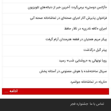
«آژانس دوستی» برمی‌گردد؛ آخرین خبر از دنباله‌های تلویزیون
فراخوان پذیرش آثار اجرای صحنه‌ای در تماشاخانه صحنه آبی
اجرای «کافه نادری» در تالار حافظ
پیکر مریم همتیان در قطعه هنرمندان آرام گرفت
پیتر گیل درگذشت
رویا نونهالی به «روشنایی شب» رسید
سریال ساخته‌شده با هوش مصنوعی در آستانه پخش
«ناریا» در تماشاخانه جوانمرد
ادامه ...
تماس با ما
جشنواره فجر