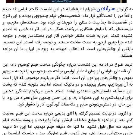
هنرآنلاین
به گزارش
،شهرام اشرف‌ابیانه در این نشست گفت: فیلمی که دیدم
واقعاً من را تحت‌تأثیر قرار داد. شخصیت‌های فیلم چندوجهی بودند و این تنوع
در شخصیت‌ها جذابیت داستان را دوچندان کرده بود. مستندساز، مترجم، و
نویسنده‌ای که با نیلوفر همکاری می‌کنند، همگی در این اثر به خوبی به تصویر
کشیده شدند. من به شدت منتظر خواندن آثار این مستندساز بودم و متوجه
شدم چرا چنین فردی به سمت ساخت مستند و ترجمه رفته است. این تصمیم،
بازتابی از چالش‌هایی است که اهالی ادبیات، به ویژه در ایران، با آن مواجه
هستند.
فریما طلوع در ادامه این نشست درباره چگونگی ساخت فیلم توضیح داد: این
اثر، قصه‌ای طولانی از زمان انتشار اولیس نوشته جیمز جویس، با ترجمه منوچهر
بدیعی و چالش‌های پیرامون آن است. ابتدا فکر می‌کردم موضوعی که قرار است
به آن بپردازیم، بسیار پیچیده و دراماتیک است، اما بعد متوجه شدم که پشت
این مسأله، داستان‌های متعددی نهفته است. حس می‌کردم تشنگی عجیبی
برای نزدیک‌شدن به این محتوا دارم، و این حس چندین سال همراه من بود. با
این حال، در دسترس‌نبودن منابع و ملاحظات گوناگون، کار را دشوار کرد.
او افزود: در نهایت تصمیم گرفتم با آقای بدیعی درباره ساخت این فیلم صحبت
کنم. بعد از مواجهه با موانع مختلف، ایشان نهایتاً پذیرفت و پروسه ساخت فیلم
حدود سه سال طول کشید. ما تنها ۵۰ دقیقه فیلم دیدیم، اما این ۵۰ دقیقه
حاوی محتوایی بسیار غنی‌ بود. تدوین فیلم زمان‌گیر بود و جلسات فیلم‌برداری