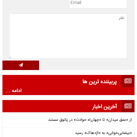
پربیننده ترین ها
ادامه ...
آخرین اخبار
از «عمق میدان» تا «چهارراه حوادث» در پاتوق مستند
«بیضایی‌خوانی» به «اژدهاک» رسید