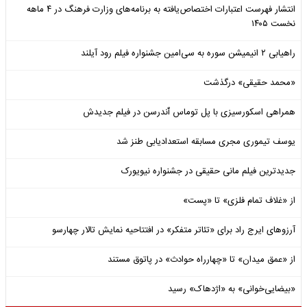
انتشار فهرست اعتبارات اختصاص‌یافته به برنامه‌های وزارت فرهنگ در ۴ ماهه
نخست ۱۴۰۵
راهیابی ۲ انیمیشن سوره به سی‌امین جشنواره فیلم رود آیلند
«محمد حقیقی» درگذشت
همراهی اسکورسیزی با پل توماس ٱندرسن در فیلم جدیدش
یوسف تیموری مجری مسابقه استعدادیابی طنز شد
جدیدترین فیلم مانی حقیقی در جشنواره نیویورک
از «غلاف تمام فلزی» تا «پست»
آرزوهای ایرج راد برای «تئاتر متفکر» در افتتاحیه نمایش تالار چهارسو
از «عمق میدان» تا «چهارراه حوادث» در پاتوق مستند
«بیضایی‌خوانی» به «اژدهاک» رسید