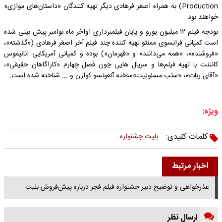
Production) به همراه اصغر فرهادی دیگر تهیه کنندگان «داستان‌های موازی»
خواهند بود.
بودجه فیلم ۱۲ میلیون یورو و پایان فیلمبرداری اواخر ماه نوامبر پیش بینی شده
است.کمپانی فرانسوی ممنتو تهیه کننده چند فیلم آخر اصغر فرهادی («گذشته»،
«فروشنده»، «همه می‌دانند» و «قهرمان») بوده و کمپانی آمریکایی انانیموس
کانتنت با تهیه فیلم‌ها و سریال هایی چون فصل چهارم «کاراگاهان حقیقی»،
«آقای ربات»، «سلب مسئولیت»ساخته‌ آلفونسو کوارن و ... شناخته شده است.
ویژه:
کلمات کلیدی:
بلیت جشنواره
اخبار مرتبط
عذرخواهی و توضیح دبیر جشنواره فیلم فجر درباره پیش‌فروش بلیت
ارسال نظر