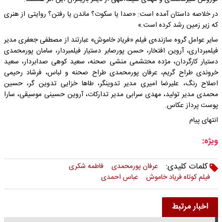
در خلاصه داستان آمده است: «صدا یا سکوت؟ ماندن یا رفتن؟ روایتی از هنری
که زیر زمین رشد کرده است.»
سایر عوامل گروه سازنده‌ی فیلم «فریادِ خاموش» عبارتند از مصطفی جعفری مدیر
فیلمبرداری، آروین افتخار، حسن پورصابر دستیار فیلمبردار، سامان پورمحمدی
دستیار کارگردان، مژده محتشمی منشی صحنه، سعید کوهی صدابردار، سعید
خروندی طراح گریم، عرفان پورمحمدی طراح صحنه و لباس، فرشاد رحیمی
اصلاح رنگ، علیرضا امیری مدیر تدوینگر، طاها خزایی تدوین گر، حسین
محمدی مدیر تولید، مهدی سرابی مدیر تدارکات، آروین حسینی موسیقی، سارا
پوست پرداز عکاس.
انتهای پیام
ویژه:
کلمات کلیدی:
عرفان پورمحمدی
فاطمه شکری
فیلم کوتاه فریاد خاموش
عباس احمدی
اخبار مرتبط