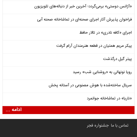
«آژانس دوستی» برمی‌گردد؛ آخرین خبر از دنباله‌های تلویزیون
فراخوان پذیرش آثار اجرای صحنه‌ای در تماشاخانه صحنه آبی
اجرای «کافه نادری» در تالار حافظ
پیکر مریم همتیان در قطعه هنرمندان آرام گرفت
پیتر گیل درگذشت
رویا نونهالی به «روشنایی شب» رسید
سریال ساخته‌شده با هوش مصنوعی در آستانه پخش
«ناریا» در تماشاخانه جوانمرد
ادامه ...
تماس با ما
جشنواره فجر