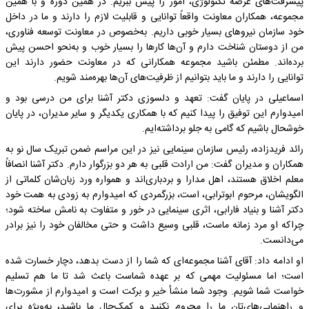
پیشرفت‌های عرصه تکنولوژی، امور را پیش ببریم. در همین دوره و با همین
مجموعه، همکاران معاونت واقعاً توانایی و قابلیت لازم را دارند و ما در داخل
خود سازمان نیروهای بسیار خوبی داریم. به‌خصوص در معاونت توسعه فناوری،
من از دوستان شناخت دارم و آن‌ها کارها را بسیار خوب و به‌نحو احسن پیش
برده‌اند. مطمئن باشید مجموعه همکارانی که در معاونت حضور دارند این
توانایی را دارند و ما باید بتوانیم از ظرفیت‌های آن‌ها بهره‌مند شویم.
اسماعیلی در پایان گفت: تعهد و دلسوزی دکتر آشنا برای من درسی بود و
امیدوارم این توفیق را پیدا کنیم که با همکاری یکدیگر و سایر مدیران، در پایان
خوشحال باشیم که گامی به جلو برداشته‌ایم.
رائد فریدزاده، رئیس سازمان سینمایی نیز در این مراسم ضمن تبریک سال نو به
همکاران و مدیران گفت: من ارادت قلبی به هر دو بزرگوار دارم. دکتر آشنا انصافاً
معلم اخلاق هستند، اهل مدارا و بردباری‌اند و همواره ورد زبان‌شان کلماتی از
الگویشان، مرحوم ابوترابی، است، بزرگمردی که امیدوارم به زودی به همت خود
دکتر آشنا و بنیاد فارابی، اثری سینمایی در خور و متفاوت به نامش ساخته شود؛
چراکه او مرد زمانه ماست، قلبی وسیع داشت و حتی مخالفان خود را نیز برادر
می‌دانست.
او ادامه داد: آقای آشنا مجموعه‌ای که شما را از دست بدهد، دچار خسارت شده
است؛ اما مسئولیت مهمی که بر عهده شماست باعث شد تا ما هم تسلیم
خواست شما شویم. وجود شما منشأ خیر و برکت است و امیدوارم از مشورت‌ها
و راهنمایی‌های‌تان ما را محروم نکنید و کمک‌حال ما باشید، به‌ویژه برای