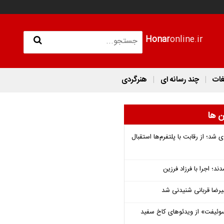
Honar
online.ir
غات
چند رسانه ای
هنرگردی
ن ها
شد؛ از رقابت با پلتفرم‌ها استقبال
؛ اجرا با فرزاد فرزین
یرضا قربانی شنیدنی شد
وئیفت» از ویدئوهای کاخ سفید