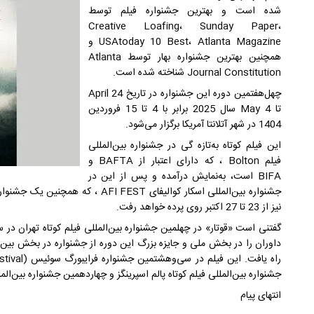
شده است و بهترین جشنواره فیلم توسط
Creative Loafing، Sunday Paper،
USAtoday 10 Best، Atlanta Magazine و
همچنین بهترین جشنواره بهار توسط Atlanta
Journal Constitution شناخته شده است.
چهل‌هفتمین دوره این جشنواره در تاریخ April 24
تا May 4 سال 2025 برابر با 4 تا 15 فروردین
1404 در شهر آتلانتا آمریکا برگزار می‌شود.
این فیلم کوتاه به‌تازه گی در جشنواره بین‌المللی
فیلم Bolton ، که دارای اعتبار از BAFTA و
BIFA است، به‌نمایش درآمده و پس از این در
نیز از 23 تا 27 اکتبر روی پرده خواهد رفت.
گفتنی است «قوتار» در چهلمین جشنواره بین‌المللی فیلم کوتاه تهران در
جشنواره بین‌المللی فیلم کوتاه پالم اسپرینگز و چهاردهمین جشنواره بین‌المللی فیلم کوتاه Bengaluru ، 
انتهای پیام