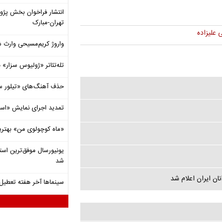
انتشار فراخوان بخش پژ
تهران-مبارک
 علیزاده
واروژ کریم‌مسیحی وارث ش
تله‌تئاتر «ژولیوس سزار» 
حذف آهنگ‌های «تیلور س
تمدید اجرای نمایش «اس
«ماه کوچولوی من» بهتری
شد
سینماها آخر هفته تعطی