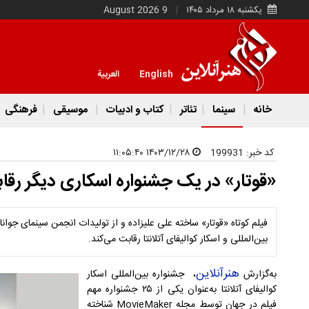
یکشنبه ۱۸ مرداد ۱۴۰۵
9 August 2026
English
العربية
خانه
سینما
تئاتر
کتاب و ادبیات
موسیقی
فرهنگی
کد خبر:
199931
۱۴۰۳/۱۲/۲۸ ۱۱:۰۵:۴۰
«قوتار» در یک جشنواره اسکاری دیگر رقا
فیلم کوتاه «قوتار» ساخته علی علیزاده و از تولیدات انجمن سینمای جوان
بین‌المللی و اسکار کوالیفای آتلانتا رقابت می‌کند.
هنرآنلاین
به‌گزارش
، جشنواره بین‌المللی اسکار
کوالیفای آتلانتا به‌عنوان یکی از ۲۵ جشنواره مهم
فیلم در جهان توسط مجله MovieMaker شناخته