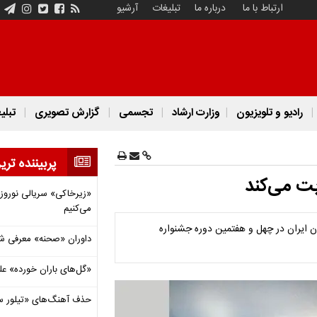
ارتباط با ما
درباره ما
تبلیغات
آرشیو
رادیو و تلویزیون
وزارت ارشاد
تجسمی
گزارش تصویری
تبلی
پربیننده تری
بت می‌کند
«زیرخاکی» سریالی نوروزی 
می‌کنیم
ان ایران در چهل و هفتمین دوره جشنواره
داوران «صحنه» معرفی شدند
«گل‌های باران خورده» عل
حذف آهنگ‌های «تیلور س