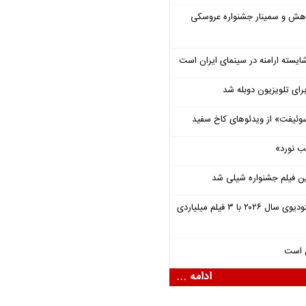
وهش و سمینار جشنواره عروسکی
ایسته ارامنه در سینمای ایران است
برای تلویزیون دوبله شد
وئیفت» از ویدئوهای کاخ سفید
ب نورد»
ن فیلم جشنواره شیلی شد
یونیورسال موفق‌ترین استودیوی سال ۲۰۲۶ با ۳ فیلم میلیاردی
ل است
ادامه ...