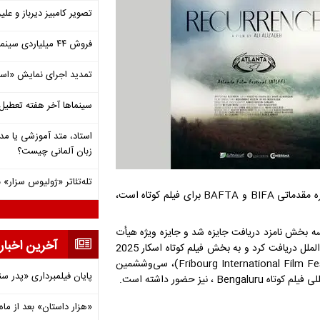
تصویر کامبیز دیرباز و عل
فروش ۴۴ میلیاردی سینما در دومین هفته‌ مرداد
تمدید اجرای نمایش «اس
سینماها آخر هفته تعطی
استاد، متد آموزشی یا مد
زبان آلمانی چیست؟
تله‌تئاتر «ژولیوس سزار» 
جشنواره بین‌المللی اسکار کوالیفای AFI FEST ، که همچنین یک جشنواره مقدماتی BIFA و BAFTA برای فیلم کوتاه است،
 سه بخش نامزد دریافت جایزه شد و جایزه ویژه هیأت
آخرین اخبار
داوران را در بخش ملی و جایزه بزرگ این دوره از جشنواره در بخش بین‌الملل دریافت کرد و به بخش فیلم کوتاه اسکار 2025
راه یافت. این فیلم در سی‌و‌هشتمین جشنواره فرایبورگ سوئیس (Fribourg International Film Festival)، سی‌وششمین
پایان فیلمبرداری «پدر س
نیز حضور داشته است.
«هزار داستان» بعد از ماه